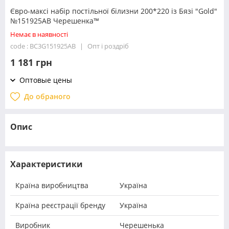
Євро-максі набір постільної білизни 200*220 із Бязі "Gold"
№151925AB Черешенка™
Немає в наявності
code : BC3G151925AB
Опт і роздріб
1 181 грн
Оптовые цены
До обраного
Опис
Характеристики
Країна виробництва
Україна
Країна реєстрації бренду
Україна
Виробник
Черешенька