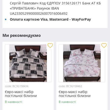
Сергій Павлович Код ЄДРПОУ 3156126171 Банк АТ КБ
«ПРИВАТБАНК» Рахунок IBAN
UA233052990000026007016006492
Оплата карткою Visa, Mastercard - WayForPay
Ми рекомендуємо
code: BC3G158434
code: BC3G158462
Євро-максі набір
Євро-максі набір
постільної білизни
постільної білизни
200*220 із Бязі "Gold"
200*220 із Бязі "Gold"
В наявності
В наявності
№158434 Черешенка™
№158462 Черешенька™