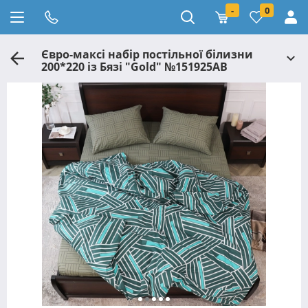
-
0
Євро-максі набір постільної білизни
200*220 із Бязі "Gold" №151925AB
Черешенка™