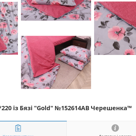
0*220 із Бязі "Gold" №152614АВ Черешенка™