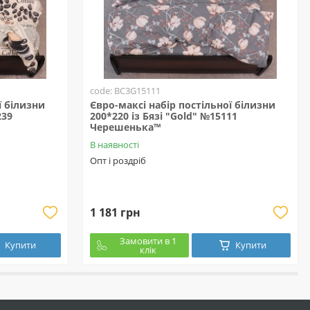
code: BC3G15111
ї білизни
Євро-максі набір постільної білизни
239
200*220 із Бязі "Gold" №15111
Черешенька™
В наявності
Опт і роздріб
1 181 грн
Замовити в 1
Купити
Купити
клік