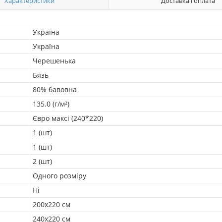
Характеристики
Доставка і оплата
Україна
Україна
Черешенька
Бязь
80% бавовна
135.0 (г/м²)
Євро максі (240*220)
1 (шт)
1 (шт)
2 (шт)
Одного розміру
Ні
200х220 см
240х220 см