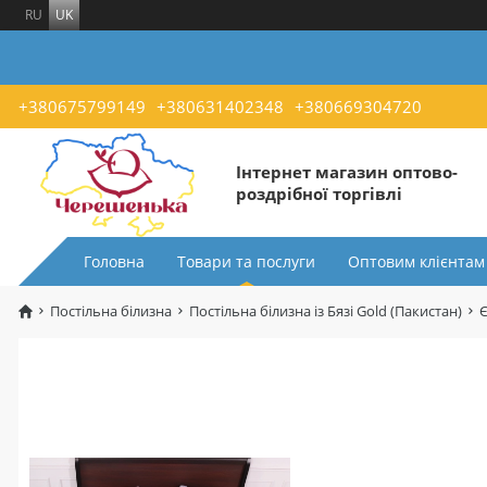
RU
UK
+380675799149
+380631402348
+380669304720
Інтернет магазин оптово-
роздрібної торгівлі
Головна
Товари та послуги
Оптовим клієнтам
Постільна білизна
Постільна білизна із Бязі Gold (Пакистан)
Є