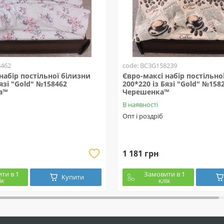
8462
code: BC3G158239
набір постільної білизни
Євро-максі набір постільно
Бязі "Gold" №158462
200*220 із Бязі "Gold" №158
а™
Черешенка™
В наявності
Опт і роздріб
1 181 грн
ти в 1
Замовити в 1
Купити
ік
клік