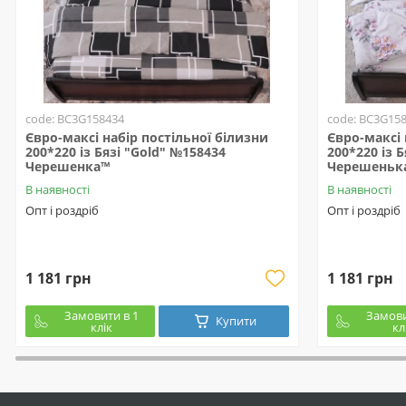
code: BC3G158434
code: BC3G15
Євро-максі набір постільної білизни
Євро-максі 
200*220 із Бязі "Gold" №158434
200*220 із 
Черешенка™
Черешеньк
В наявності
В наявності
Опт і роздріб
Опт і роздріб
1 181 грн
1 181 грн
Замовити в 1
Замови
Купити
клік
кл