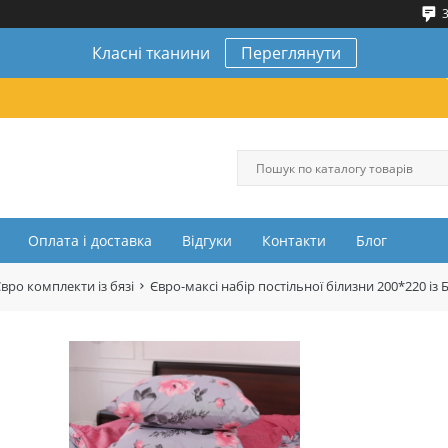
3
Класні тканини
Переглянути
Оплата і доставка
Відгуки
Контакти
Блог
вро комплекти із бязі
Євро-максі набір постільної білизни 200*220 і