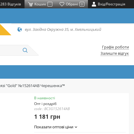
283 Відгуків
Кошик
Обрані
Вхід/Реєстрація
-
0
вул. Західна Окружна 35, м. Хмельницький
Графік роботи
Залиште відгук
з Бязі "Gold" №152614АВ Черешенка™
В наявності
Опт і роздріб
code : BC3G152614АВ
1 181 грн
Показати оптові ціни