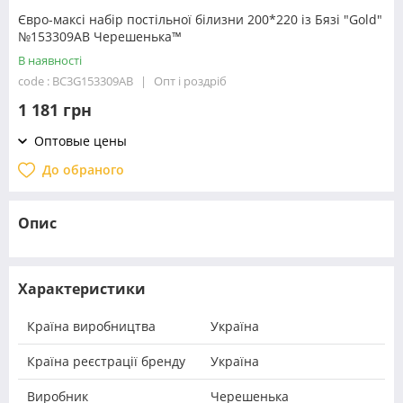
Євро-максі набір постільної білизни 200*220 із Бязі "Gold"
№153309АВ Черешенька™
В наявності
code : BC3G153309АВ
Опт і роздріб
1 181 грн
Оптовые цены
До обраного
Опис
Характеристики
Країна виробництва
Україна
Країна реєстрації бренду
Україна
Виробник
Черешенька