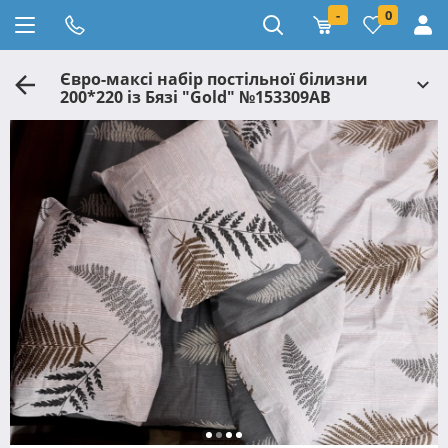
-
0
Євро-максі набір постільної білизни
200*220 із Бязі "Gold" №153309АВ
Черешенька™