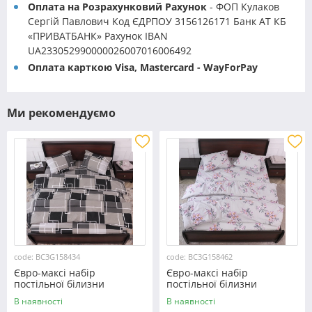
Оплата на Розрахунковий Рахунок
- ФОП Кулаков
Сергій Павлович Код ЄДРПОУ 3156126171 Банк АТ КБ
«ПРИВАТБАНК» Рахунок IBAN
UA233052990000026007016006492
Оплата карткою Visa, Mastercard - WayForPay
Ми рекомендуємо
code: BC3G158434
code: BC3G158462
Євро-максі набір
Євро-максі набір
постільної білизни
постільної білизни
200*220 із Бязі "Gold"
200*220 із Бязі "Gold"
В наявності
В наявності
№158434 Черешенка™
№158462 Черешенька™