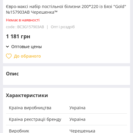
Євро-максі набір постільної білизни 200*220 із Бязі "Gold"
№157903AB Черешенка™
Немає в наявності
code : BC3G157903AB
Опт і роздріб
1 181 грн
Оптовые цены
До обраного
Опис
Характеристики
Країна виробництва
Україна
Країна реєстрації бренду
Україна
Виробник
Черешенька