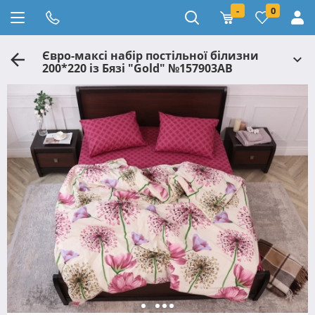
-
0
Євро-максі набір постільної білизни
200*220 із Бязі "Gold" №157903AB
Черешенка™