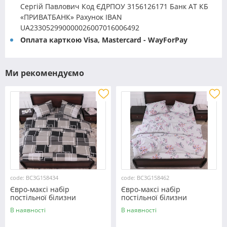
Сергій Павлович Код ЄДРПОУ 3156126171 Банк АТ КБ
«ПРИВАТБАНК» Рахунок IBAN
UA233052990000026007016006492
Оплата карткою Visa, Mastercard - WayForPay
Ми рекомендуємо
code: BC3G158434
code: BC3G158462
Євро-максі набір
Євро-максі набір
постільної білизни
постільної білизни
200*220 із Бязі "Gold"
200*220 із Бязі "Gold"
В наявності
В наявності
№158434 Черешенка™
№158462 Черешенька™