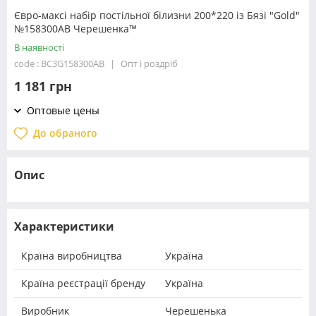
Євро-максі набір постільної білизни 200*220 із Бязі "Gold"
№158300AB Черешенка™
В наявності
code : BC3G158300AB
Опт і роздріб
1 181 грн
Оптовые цены
До обраного
Опис
Характеристики
Країна виробництва
Україна
Країна реєстрації бренду
Україна
Виробник
Черешенька