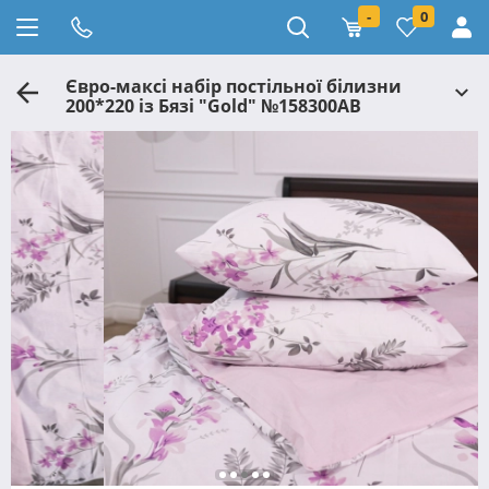
-
0
Євро-максі набір постільної білизни
200*220 із Бязі "Gold" №158300AB
Черешенка™