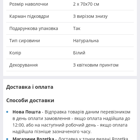
Розмір наволочки
2 х 70х70 см
Карман підковдри
З вирізом знизу
Подарункова упаковка
Так
Тип сировини
Натуральна
Колір
Білий
Декорування
З квітковим принтом
Доставка і оплата
Способи доставки
Нова Пошта
- Відправка товарів даним перевізником
в день оплати замовлення - якщо оплата надійшла до
12:00, або на наступний робочий день - якщо оплата
надійшла пізніше зазначеного часу.
Магазини Rozetka
- Доставка у точки видачі Rozetka