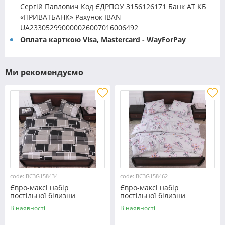
Сергій Павлович Код ЄДРПОУ 3156126171 Банк АТ КБ
«ПРИВАТБАНК» Рахунок IBAN
UA233052990000026007016006492
Оплата карткою Visa, Mastercard - WayForPay
Ми рекомендуємо
code: BC3G158434
code: BC3G158462
Євро-максі набір
Євро-максі набір
постільної білизни
постільної білизни
200*220 із Бязі "Gold"
200*220 із Бязі "Gold"
В наявності
В наявності
№158434 Черешенка™
№158462 Черешенька™