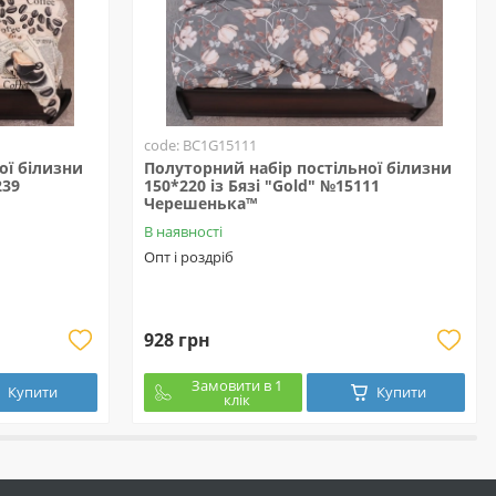
code: BC1G15111
ої білизни
Полуторний набір постільної білизни
239
150*220 із Бязі "Gold" №15111
Черешенька™
В наявності
Опт і роздріб
928 грн
Замовити в 1
Купити
Купити
клік