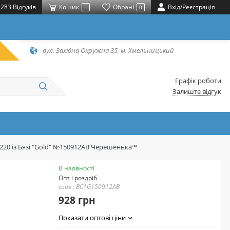
283 Відгуків
Кошик
Обрані
Вхід/Реєстрація
-
0
вул. Західна Окружна 35, м. Хмельницький
Графік роботи
Залиште відгук
*220 із Бязі "Gold" №150912АВ Черешенька™
В наявності
Опт і роздріб
code : BC1G150912АВ
928 грн
Показати оптові ціни