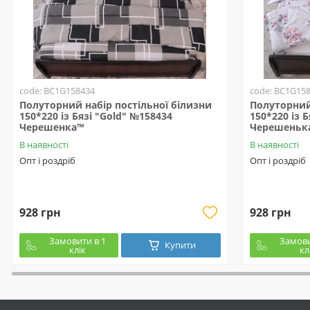
code: BC1G158434
code: BC1G15
Полуторний набір постільної білизни
Полуторний 
150*220 із Бязі "Gold" №158434
150*220 із 
Черешенка™
Черешеньк
В наявності
В наявності
Опт і роздріб
Опт і роздріб
928 грн
928 грн
Замовити в 1
Замови
Купити
клік
кл