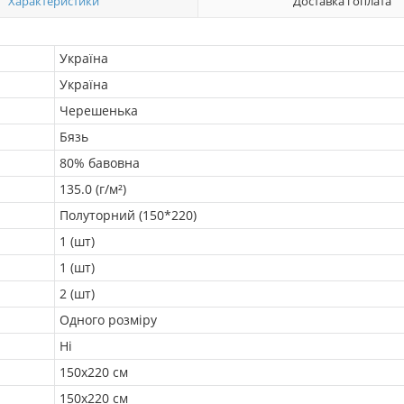
Характеристики
Доставка і оплата
Україна
Україна
Черешенька
Бязь
80% бавовна
135.0 (г/м²)
Полуторний (150*220)
1 (шт)
1 (шт)
2 (шт)
Одного розміру
Ні
150х220 см
150х220 см