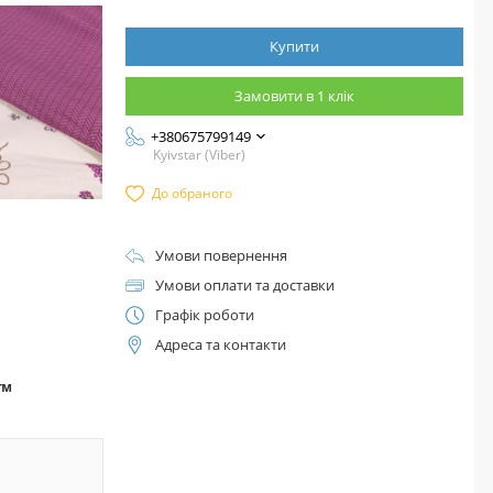
Купити
Замовити в 1 клік
+380675799149
Kyivstar (Viber)
До обраного
Умови повернення
Умови оплати та доставки
Графік роботи
Адреса та контакти
™