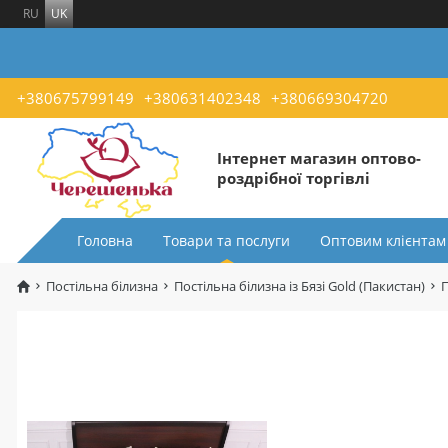
RU
UK
+380675799149
+380631402348
+380669304720
Інтернет магазин оптово-
роздрібної торгівлі
Головна
Товари та послуги
Оптовим клієнтам
Постільна білизна
Постільна білизна із Бязі Gold (Пакистан)
П