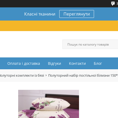
3
Класні тканини
Переглянути
Оплата і доставка
Відгуки
Контакти
Блог
олуторні комплекти із бязі
Полуторний набір постільної білизни 150