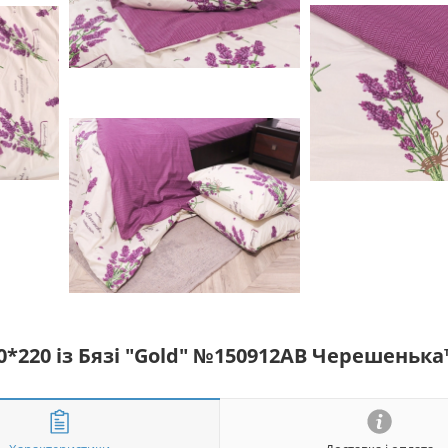
0*220 із Бязі "Gold" №150912АВ Черешенька