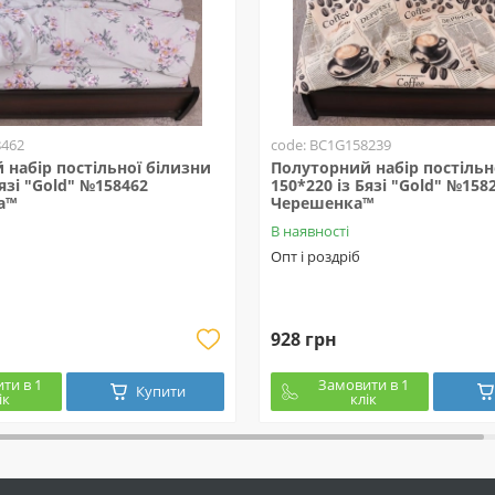
8462
code: BC1G158239
набір постільної білизни
Полуторний набір постільн
Бязі "Gold" №158462
150*220 із Бязі "Gold" №158
а™
Черешенка™
В наявності
Опт і роздріб
928 грн
ти в 1
Замовити в 1
Купити
ік
клік