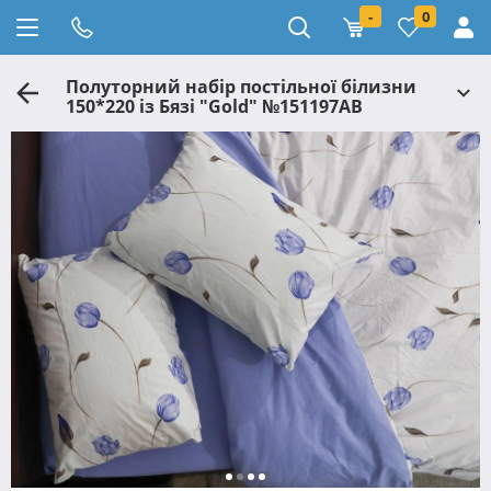
-
0
Полуторний набір постільної білизни
150*220 із Бязі "Gold" №151197АВ
Черешенька™