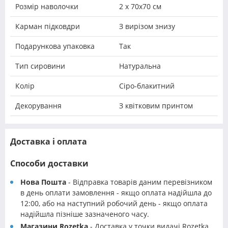
Розмір наволочки
2 х 70х70 см
Карман підковдри
З вирізом знизу
Подарункова упаковка
Так
Тип сировини
Натуральна
Колір
Сіро-блакитний
Декорування
З квітковим принтом
Доставка і оплата
Способи доставки
Нова Пошта
- Відправка товарів даним перевізником
в день оплати замовлення - якщо оплата надійшла до
12:00, або на наступний робочий день - якщо оплата
надійшла пізніше зазначеного часу.
Магазини Rozetka
- Доставка у точки видачі Rozetka