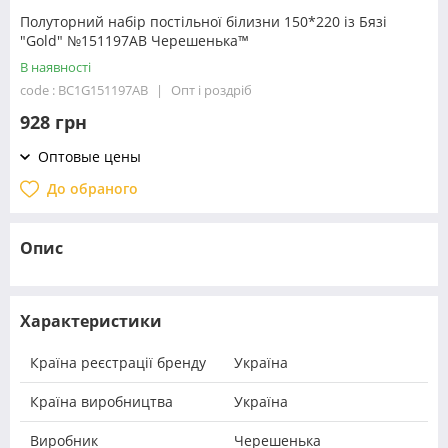
Полуторний набір постільної білизни 150*220 із Бязі
"Gold" №151197АВ Черешенька™
В наявності
code : BC1G151197АВ
Опт і роздріб
928 грн
Оптовые цены
До обраного
Опис
Характеристики
Країна реєстрації бренду
Україна
Країна виробництва
Україна
Виробник
Черешенька