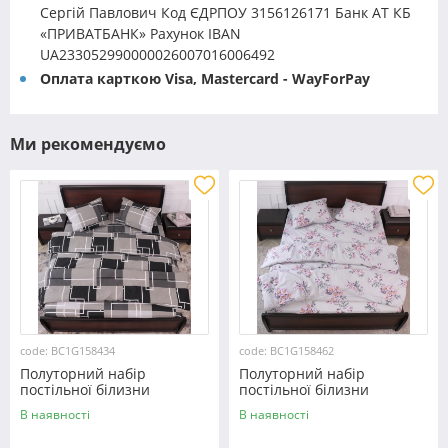
Сергій Павлович Код ЄДРПОУ 3156126171 Банк АТ КБ
«ПРИВАТБАНК» Рахунок IBAN
UA233052990000026007016006492
Оплата карткою Visa, Mastercard - WayForPay
Ми рекомендуємо
code: BC1G158434
code: BC1G158462
Полуторний набір
Полуторний набір
постільної білизни
постільної білизни
150*220 із Бязі "Gold"
150*220 із Бязі "Gold"
В наявності
В наявності
№158434 Черешенка™
№158462 Черешенька™