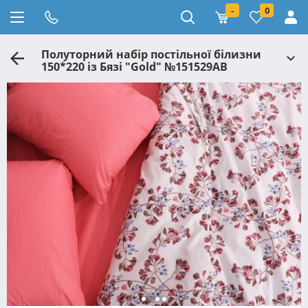
-
0
Полуторний набір постільної білизни
150*220 із Бязі "Gold" №151529AB
Черешенка™