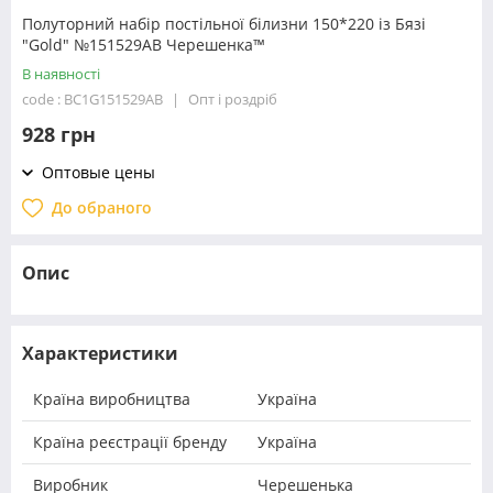
Полуторний набір постільної білизни 150*220 із Бязі
"Gold" №151529AB Черешенка™
В наявності
code : BC1G151529AB
Опт і роздріб
928 грн
Оптовые цены
До обраного
Опис
Характеристики
Країна виробництва
Україна
Країна реєстрації бренду
Україна
Виробник
Черешенька