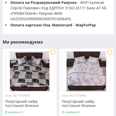
Оплата на Розрахунковий Рахунок
- ФОП Кулаков
Сергій Павлович Код ЄДРПОУ 3156126171 Банк АТ КБ
«ПРИВАТБАНК» Рахунок IBAN
UA233052990000026007016006492
Оплата карткою Visa, Mastercard - WayForPay
Ми рекомендуємо
code: BC1G158434
code: BC1G158462
Полуторний набір
Полуторний набір
постільної білизни
постільної білизни
150*220 із Бязі "Gold"
150*220 із Бязі "Gold"
В наявності
В наявності
№158434 Черешенка™
№158462 Черешенька™