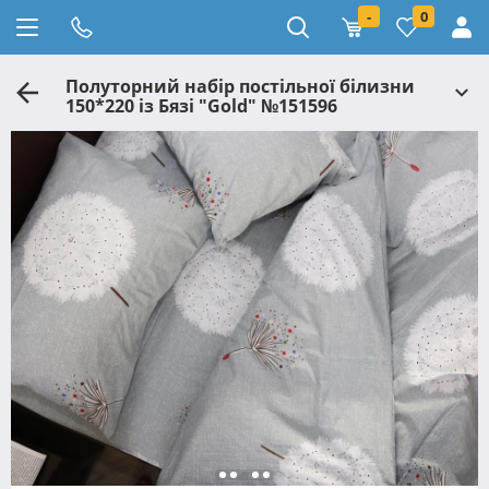
-
0
Полуторний набір постільної білизни
150*220 із Бязі "Gold" №151596
Черешенка™