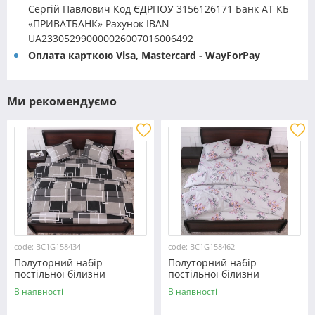
Сергій Павлович Код ЄДРПОУ 3156126171 Банк АТ КБ
«ПРИВАТБАНК» Рахунок IBAN
UA233052990000026007016006492
Оплата карткою Visa, Mastercard - WayForPay
Ми рекомендуємо
code: BC1G158434
code: BC1G158462
Полуторний набір
Полуторний набір
постільної білизни
постільної білизни
150*220 із Бязі "Gold"
150*220 із Бязі "Gold"
В наявності
В наявності
№158434 Черешенка™
№158462 Черешенька™