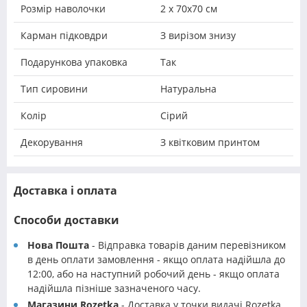
Розмір наволочки
2 х 70х70 см
Карман підковдри
З вирізом знизу
Подарункова упаковка
Так
Тип сировини
Натуральна
Колір
Сірий
Декорування
З квітковим принтом
Доставка і оплата
Способи доставки
Нова Пошта
- Відправка товарів даним перевізником
в день оплати замовлення - якщо оплата надійшла до
12:00, або на наступний робочий день - якщо оплата
надійшла пізніше зазначеного часу.
Магазини Rozetka
- Доставка у точки видачі Rozetka