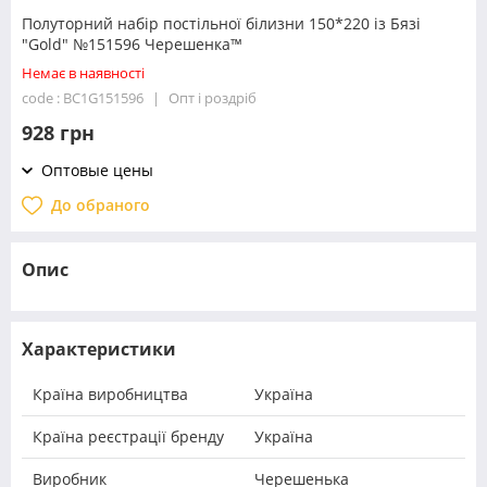
Полуторний набір постільної білизни 150*220 із Бязі
"Gold" №151596 Черешенка™
Немає в наявності
code : BC1G151596
Опт і роздріб
928 грн
Оптовые цены
До обраного
Опис
Характеристики
Країна виробництва
Україна
Країна реєстрації бренду
Україна
Виробник
Черешенька