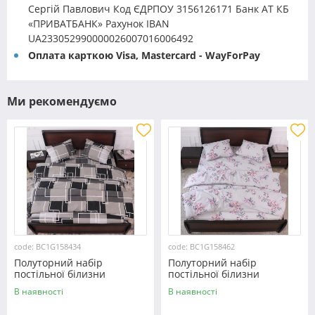
Сергій Павлович Код ЄДРПОУ 3156126171 Банк АТ КБ
«ПРИВАТБАНК» Рахунок IBAN
UA233052990000026007016006492
Оплата карткою Visa, Mastercard - WayForPay
Ми рекомендуємо
code: BC1G158434
code: BC1G158462
Полуторний набір
Полуторний набір
постільної білизни
постільної білизни
150*220 із Бязі "Gold"
150*220 із Бязі "Gold"
В наявності
В наявності
№158434 Черешенка™
№158462 Черешенька™