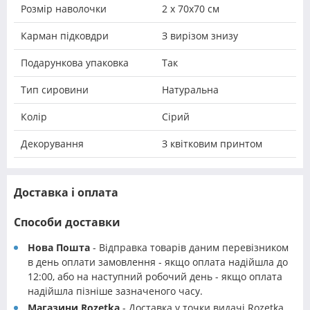
Розмір наволочки
2 х 70х70 см
Карман підковдри
З вирізом знизу
Подарункова упаковка
Так
Тип сировини
Натуральна
Колір
Сірий
Декорування
З квітковим принтом
Доставка і оплата
Способи доставки
Нова Пошта
- Відправка товарів даним перевізником
в день оплати замовлення - якщо оплата надійшла до
12:00, або на наступний робочий день - якщо оплата
надійшла пізніше зазначеного часу.
Магазини Rozetka
- Доставка у точки видачі Rozetka