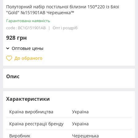
Полуторний набір постільної білизни 150*220 із Бязі
"Gold" №151901AB Черешенка™
Гарантована наявність
code : BC1G151901AB
Опт і роздріб
928 грн
Оптовые цены
До обраного
Опис
Характеристики
Країна виробництва
Україна
Країна реєстрації бренду
Україна
Виробник
Черешенька