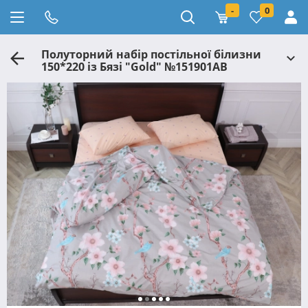
-
0
Полуторний набір постільної білизни
150*220 із Бязі "Gold" №151901AB
Черешенка™