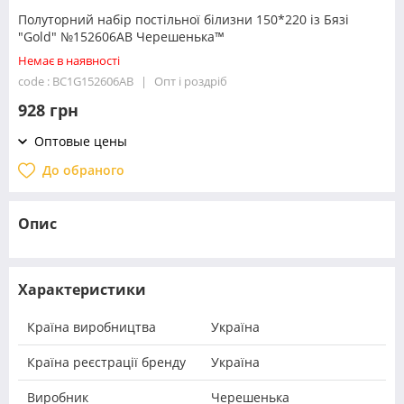
Полуторний набір постільної білизни 150*220 із Бязі
"Gold" №152606АВ Черешенька™
Немає в наявності
code : BC1G152606АВ
Опт і роздріб
928 грн
Оптовые цены
До обраного
Опис
Характеристики
Країна виробництва
Україна
Країна реєстрації бренду
Україна
Виробник
Черешенька