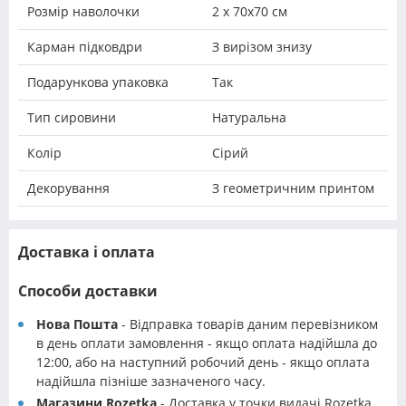
Розмір наволочки
2 х 70х70 см
Карман підковдри
З вирізом знизу
Подарункова упаковка
Так
Тип сировини
Натуральна
Колір
Сірий
Декорування
З геометричним принтом
Доставка і оплата
Способи доставки
Нова Пошта
- Відправка товарів даним перевізником
в день оплати замовлення - якщо оплата надійшла до
12:00, або на наступний робочий день - якщо оплата
надійшла пізніше зазначеного часу.
Магазини Rozetka
- Доставка у точки видачі Rozetka