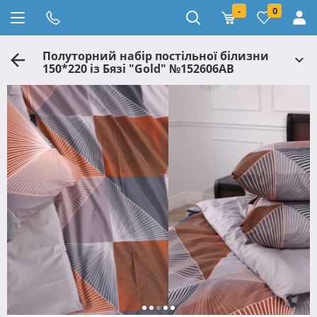
-
0
Полуторний набір постільної білизни
150*220 із Бязі "Gold" №152606АВ
Черешенька™