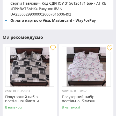
Сергій Павлович Код ЄДРПОУ 3156126171 Банк АТ КБ
«ПРИВАТБАНК» Рахунок IBAN
UA233052990000026007016006492
Оплата карткою Visa, Mastercard - WayForPay
Ми рекомендуємо
code: BC1G158434
code: BC1G158462
Полуторний набір
Полуторний набір
постільної білизни
постільної білизни
150*220 із Бязі "Gold"
150*220 із Бязі "Gold"
В наявності
В наявності
№158434 Черешенка™
№158462 Черешенька™