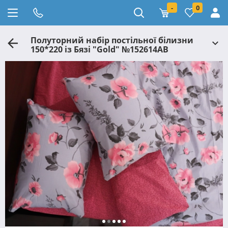
-
0
Полуторний набір постільної білизни
150*220 із Бязі "Gold" №152614АВ
Черешенка™