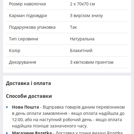
Розмір наволочки
2 х 70х70 см
Карман підковдри
З вирізом знизу
Подарункова упаковка
Так
Тип сировини
Натуральна
Колір
Блакитний
Декорування
З квітковим принтом
Доставка і оплата
Способи доставки
Нова Пошта
- Відправка товарів даним перевізником
в день оплати замовлення - якщо оплата надійшла до
12:00, або на наступний робочий день - якщо оплата
надійшла пізніше зазначеного часу.
Магазини Rozetka
- Доставка у точки видачі Rozetka