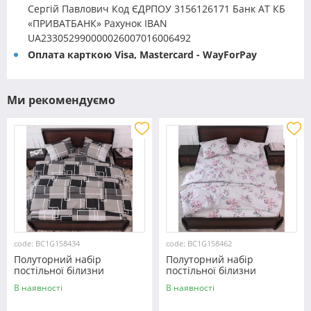
Сергій Павлович Код ЄДРПОУ 3156126171 Банк АТ КБ
«ПРИВАТБАНК» Рахунок IBAN
UA233052990000026007016006492
Оплата карткою Visa, Mastercard - WayForPay
Ми рекомендуємо
code: BC1G158434
code: BC1G158462
Полуторний набір
Полуторний набір
постільної білизни
постільної білизни
150*220 із Бязі "Gold"
150*220 із Бязі "Gold"
В наявності
В наявності
№158434 Черешенка™
№158462 Черешенька™