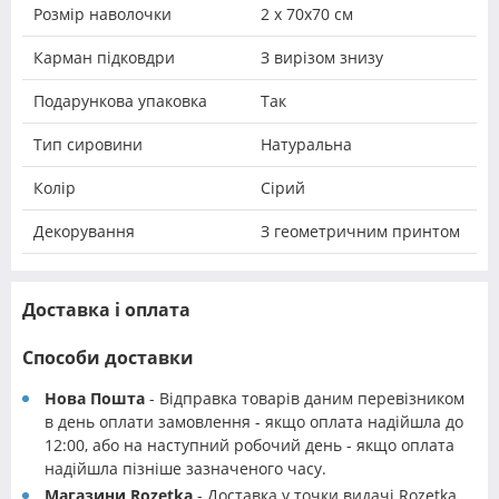
Розмір наволочки
2 х 70х70 см
Карман підковдри
З вирізом знизу
Подарункова упаковка
Так
Тип сировини
Натуральна
Колір
Сірий
Декорування
З геометричним принтом
Доставка і оплата
Способи доставки
Нова Пошта
- Відправка товарів даним перевізником
в день оплати замовлення - якщо оплата надійшла до
12:00, або на наступний робочий день - якщо оплата
надійшла пізніше зазначеного часу.
Магазини Rozetka
- Доставка у точки видачі Rozetka