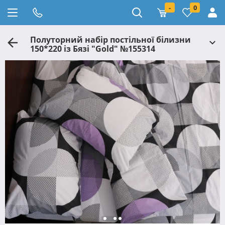
-
0
Полуторний набір постільної білизни
150*220 із Бязі "Gold" №155314
Черешенька™