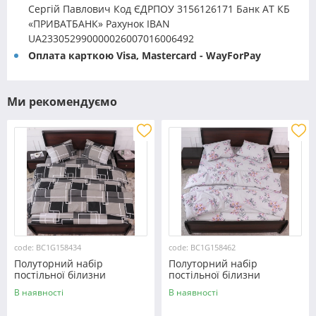
Сергій Павлович Код ЄДРПОУ 3156126171 Банк АТ КБ
«ПРИВАТБАНК» Рахунок IBAN
UA233052990000026007016006492
Оплата карткою Visa, Mastercard - WayForPay
Ми рекомендуємо
code: BC1G158434
code: BC1G158462
Полуторний набір
Полуторний набір
постільної білизни
постільної білизни
150*220 із Бязі "Gold"
150*220 із Бязі "Gold"
В наявності
В наявності
№158434 Черешенка™
№158462 Черешенька™