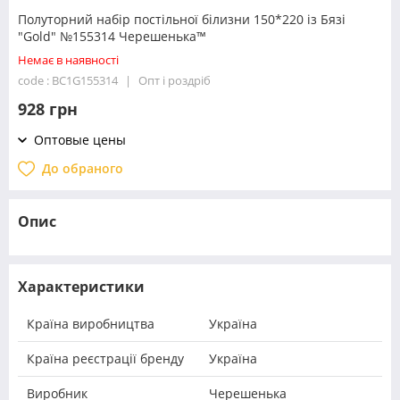
Полуторний набір постільної білизни 150*220 із Бязі
"Gold" №155314 Черешенька™
Немає в наявності
code : BC1G155314
Опт і роздріб
928 грн
Оптовые цены
До обраного
Опис
Характеристики
Країна виробництва
Україна
Країна реєстрації бренду
Україна
Виробник
Черешенька