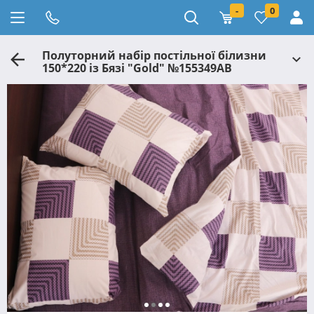
-
0
Полуторний набір постільної білизни
150*220 із Бязі "Gold" №155349АВ
Черешенка™