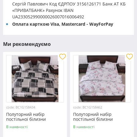
Сергій Павлович Код ЄДРПОУ 3156126171 Банк АТ КБ
«ПРИВАТБАНК» Рахунок IBAN
UA233052990000026007016006492
Оплата карткою Visa, Mastercard - WayForPay
Ми рекомендуємо
code: BC1G158434
code: BC1G158462
Полуторний набір
Полуторний набір
постільної білизни
постільної білизни
150*220 із Бязі "Gold"
150*220 із Бязі "Gold"
В наявності
В наявності
№158434 Черешенка™
№158462 Черешенька™