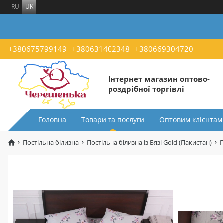
RU
UK
+380675799149
+380631402348
+380669304720
Інтернет магазин оптово-
роздрібної торгівлі
Головна
Товари та послуги
Оптовим клієнтам
Постільна білизна
Постільна білизна із Бязі Gold (Пакистан)
П