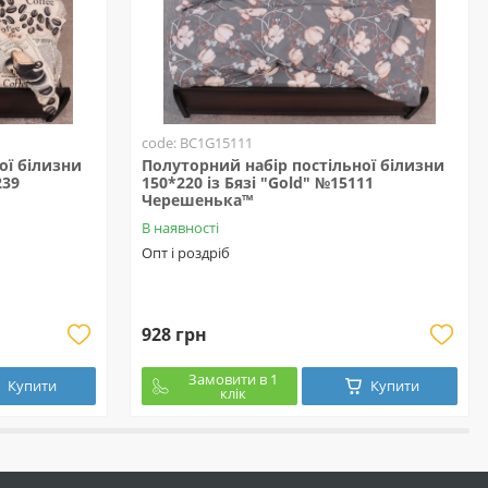
code: BC1G15111
ої білизни
Полуторний набір постільної білизни
239
150*220 із Бязі "Gold" №15111
Черешенька™
В наявності
Опт і роздріб
928 грн
Замовити в 1
Купити
Купити
клік