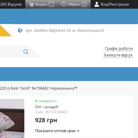
283 Відгуків
Кошик
Обрані
Вхід/Реєстрація
-
0
вул. Західна Окружна 35, м. Хмельницький
Графік роботи
Залиште відгук
220 із Бязі "Gold" №158462 Черешенька™
В наявності
Опт і роздріб
code : BC1G158462
928 грн
Показати оптові ціни