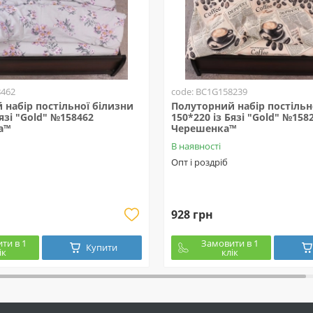
8462
code: BC1G158239
набір постільної білизни
Полуторний набір постільн
Бязі "Gold" №158462
150*220 із Бязі "Gold" №158
а™
Черешенка™
В наявності
Опт і роздріб
928 грн
ти в 1
Замовити в 1
Купити
ік
клік