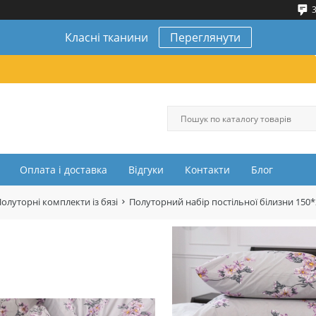
3
Класні тканини
Переглянути
Оплата і доставка
Відгуки
Контакти
Блог
олуторні комплекти із бязі
Полуторний набір постільної білизни 150*