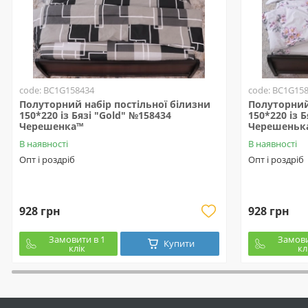
code: BC1G158434
code: BC1G15
Полуторний набір постільної білизни
Полуторний 
150*220 із Бязі "Gold" №158434
150*220 із 
Черешенка™
Черешеньк
В наявності
В наявності
Опт і роздріб
Опт і роздріб
928 грн
928 грн
Замовити в 1
Замови
Купити
клік
кл