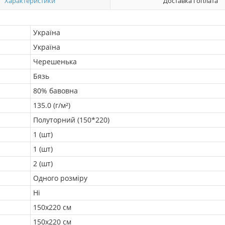
Характеристики
Доставка і оплата
Україна
Україна
Черешенька
Бязь
80% бавовна
135.0 (г/м²)
Полуторний (150*220)
1 (шт)
1 (шт)
2 (шт)
Одного розміру
Ні
150х220 см
150х220 см