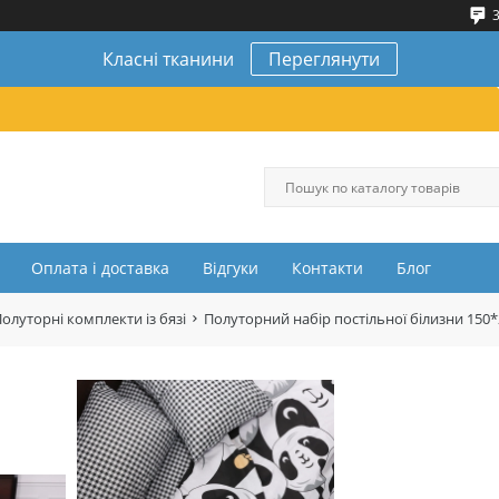
3
Класні тканини
Переглянути
Оплата і доставка
Відгуки
Контакти
Блог
олуторні комплекти із бязі
Полуторний набір постільної білизни 150