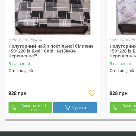
code: BC1G158434
code: BC1G15
Полуторний набір постільної білизни
Полуторний 
150*220 із Бязі "Gold" №158434
150*220 із 
Черешенка™
Черешеньк
В наявності
В наявності
Опт і роздріб
Опт і роздріб
928 грн
928 грн
Замовити в 1
Замови
Купити
клік
кл