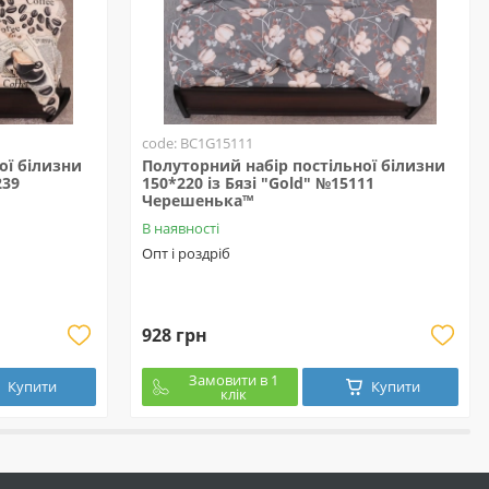
code: BC1G15111
ої білизни
Полуторний набір постільної білизни
239
150*220 із Бязі "Gold" №15111
Черешенька™
В наявності
Опт і роздріб
928 грн
Замовити в 1
Купити
Купити
клік