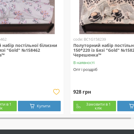
8462
code: BC1G158239
набір постільної білизни
Полуторний набір постільн
Бязі "Gold" №158462
150*220 із Бязі "Gold" №158
а™
Черешенка™
В наявності
Опт і роздріб
928 грн
ти в 1
Замовити в 1
Купити
ік
клік