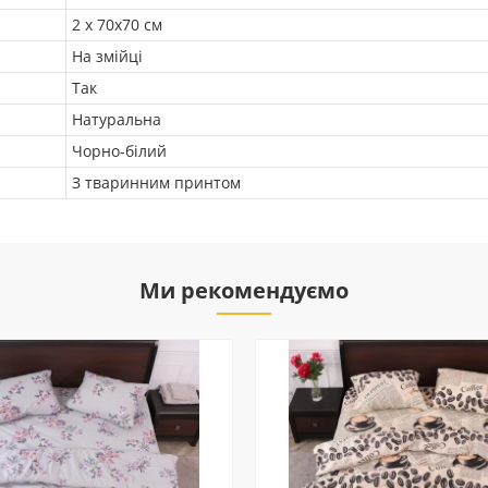
2 х 70х70 см
На змійці
Так
Натуральна
Чорно-білий
З тваринним принтом
Ми рекомендуємо