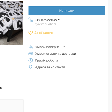
Написати
+380675799149
Kyivstar (Viber)
До обраного
Умови повернення
Умови оплати та доставки
Графік роботи
Адреса та контакти
™