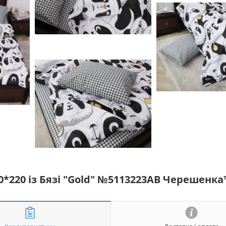
0*220 із Бязі "Gold" №5113223AB Черешенка