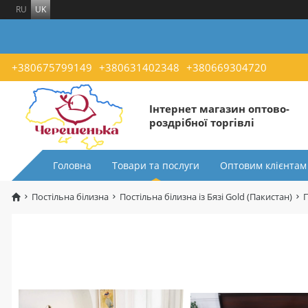
RU
UK
+380675799149
+380631402348
+380669304720
Інтернет магазин оптово-
роздрібної торгівлі
Головна
Товари та послуги
Оптовим клієнтам
Постільна білизна
Постільна білизна із Бязі Gold (Пакистан)
П