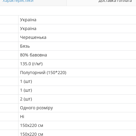
Характеристики
Доставка і оплата
Україна
Україна
Черешенька
Бязь
80% бавовна
135.0 (г/м²)
Полуторний (150*220)
1 (шт)
1 (шт)
2 (шт)
Одного розміру
Ні
150х220 см
150х220 см