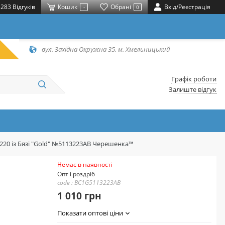
283 Відгуків
Кошик
Обрані
Вхід/Реєстрація
-
0
вул. Західна Окружна 35, м. Хмельницький
Графік роботи
Залиште відгук
*220 із Бязі "Gold" №5113223AB Черешенка™
Немає в наявності
Опт і роздріб
code : BC1G5113223AB
1 010 грн
Показати оптові ціни