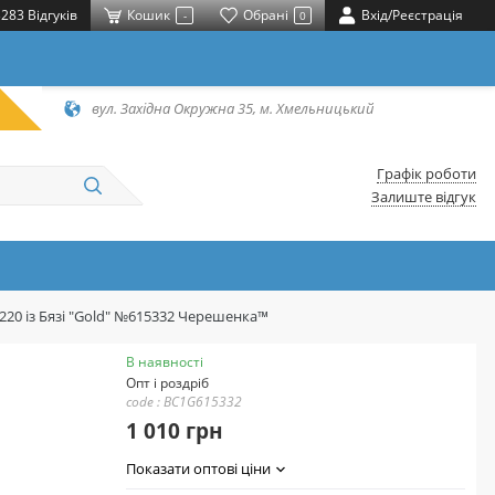
283 Відгуків
Кошик
Обрані
Вхід/Реєстрація
-
0
вул. Західна Окружна 35, м. Хмельницький
Графік роботи
Залиште відгук
220 із Бязі "Gold" №615332 Черешенка™
В наявності
Опт і роздріб
code : BC1G615332
1 010 грн
Показати оптові ціни