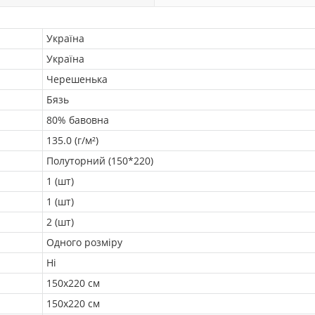
Україна
Україна
Черешенька
Бязь
80% бавовна
135.0 (г/м²)
Полуторний (150*220)
1 (шт)
1 (шт)
2 (шт)
Одного розміру
Ні
150х220 см
150х220 см