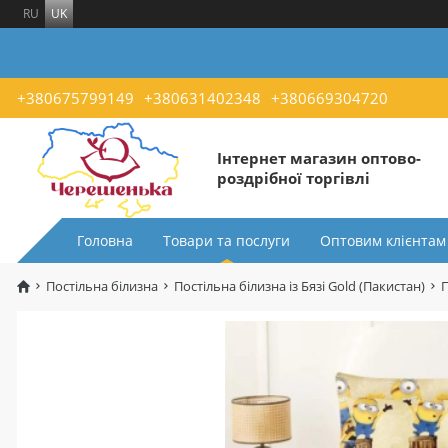
RU
UK
+380675799149
+380631402348
+380669304720
Інтернет магазин оптово-
роздрібної торгівлі
Головна
Товари та послуги
Оптовим клієнтам
Постільна білизна
Постільна білизна із Бязі Gold (Пакистан)
П