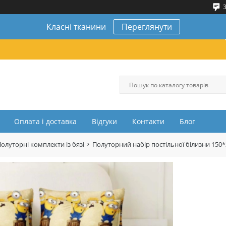
3
Класні тканини
Переглянути
Оплата і доставка
Відгуки
Контакти
Блог
олуторні комплекти із бязі
Полуторний набір постільної білизни 150*