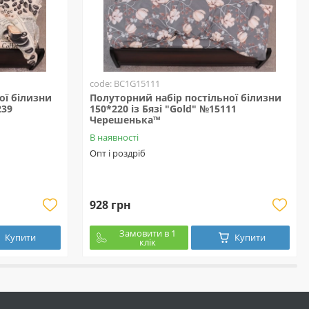
code: BC1G15111
ої білизни
Полуторний набір постільної білизни
239
150*220 із Бязі "Gold" №15111
Черешенька™
В наявності
Опт і роздріб
928 грн
Замовити в 1
Купити
Купити
клік