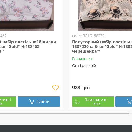
8462
code: BC1G158239
набір постільної білизни
Полуторний набір постільн
Бязі "Gold" №158462
150*220 із Бязі "Gold" №158
а™
Черешенка™
В наявності
Опт і роздріб
928 грн
ти в 1
Замовити в 1
Купити
ік
клік