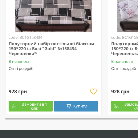
code: BC1G158434
code: BC1G15
Полуторний набір постільної білизни
Полуторний 
150*220 із Бязі "Gold" №158434
150*220 із 
Черешенка™
Черешеньк
В наявності
В наявності
Опт і роздріб
Опт і роздріб
928 грн
928 грн
Замовити в 1
Замови
Купити
клік
кл