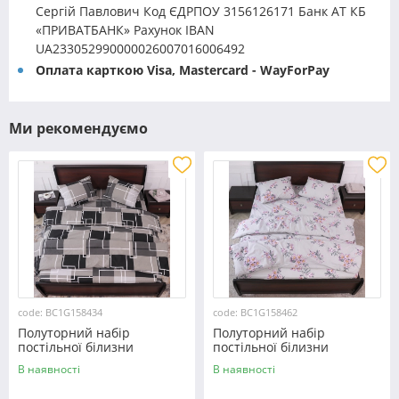
Сергій Павлович Код ЄДРПОУ 3156126171 Банк АТ КБ
«ПРИВАТБАНК» Рахунок IBAN
UA233052990000026007016006492
Оплата карткою Visa, Mastercard - WayForPay
Ми рекомендуємо
code: BC1G158434
code: BC1G158462
Полуторний набір
Полуторний набір
постільної білизни
постільної білизни
150*220 із Бязі "Gold"
150*220 із Бязі "Gold"
В наявності
В наявності
№158434 Черешенка™
№158462 Черешенька™