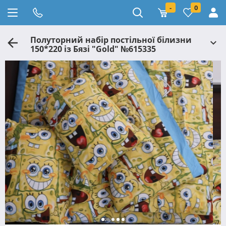
-
0
Полуторний набір постільної білизни
150*220 із Бязі "Gold" №615335
Черешенка™