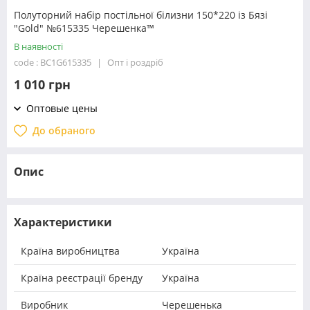
Полуторний набір постільної білизни 150*220 із Бязі
"Gold" №615335 Черешенка™
В наявності
code : BC1G615335
Опт і роздріб
1 010 грн
Оптовые цены
До обраного
Опис
Характеристики
Країна виробництва
Україна
Країна реєстрації бренду
Україна
Виробник
Черешенька