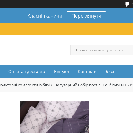
3
Класні тканини
Переглянути
Оплата і доставка
Відгуки
Контакти
Блог
олуторні комплекти із бязі
Полуторний набір постільної білизни 150