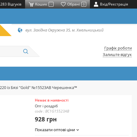
283 Відгуків
Кошик
Обрані
Вхід/Реєстрація
-
0
вул. Західна Окружна 35, м. Хмельницький
Графік роботи
Залиште відгук
*220 із Бязі "Gold" №15523AB Черешенка™
Немає в наявності
Опт і роздріб
code : BC1G15523AB
928 грн
Показати оптові ціни