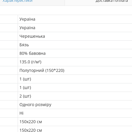
Характеристики
Доставка і оплата
Україна
Україна
Черешенька
Бязь
80% бавовна
135.0 (г/м²)
Полуторний (150*220)
1 (шт)
1 (шт)
2 (шт)
Одного розміру
Ні
150х220 см
150х220 см