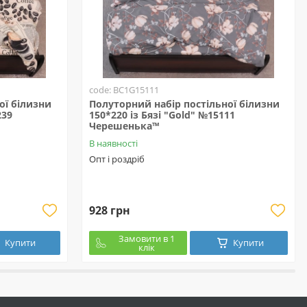
code: BC1G15111
ої білизни
Полуторний набір постільної білизни
239
150*220 із Бязі "Gold" №15111
Черешенька™
В наявності
Опт і роздріб
928 грн
Замовити в 1
Купити
Купити
клік