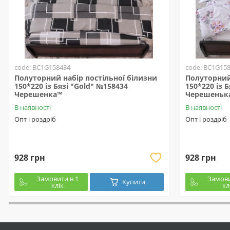
code: BC1G158434
code: BC1G15
Полуторний набір постільної білизни
Полуторний 
150*220 із Бязі "Gold" №158434
150*220 із 
Черешенка™
Черешеньк
В наявності
В наявності
Опт і роздріб
Опт і роздріб
928 грн
928 грн
Замовити в 1
Замови
Купити
клік
кл