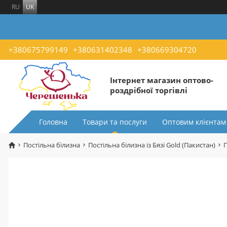
RU
UK
+380675799149
+380631402348
+380669304720
Інтернет магазин оптово-
роздрібної торгівлі
Головна
Товари та послуги
Оптовим клієнтам
Постільна білизна
Постільна білизна із Бязі Gold (Пакистан)
П