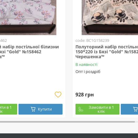
8462
code: BC1G158239
набір постільної білизни
Полуторний набір постільн
Бязі "Gold" №158462
150*220 із Бязі "Gold" №158
а™
Черешенка™
В наявності
Опт і роздріб
928 грн
ти в 1
Замовити в 1
Купити
ік
клік