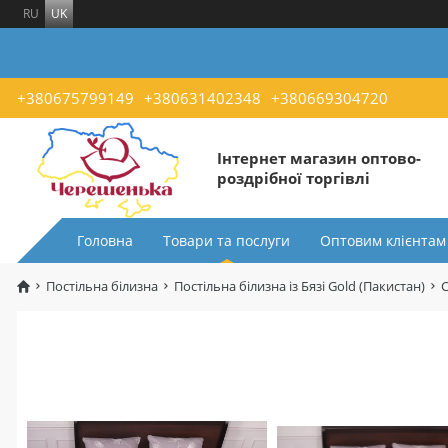
RU
UK
+380675799149
+380631402348
+380669304720
Інтернет магазин оптово-
роздрібної торгівлі
Головна
Товари та послуги
Оптовим клієнтам
Постільна білизна
Постільна білизна із Бязі Gold (Пакистан)
С