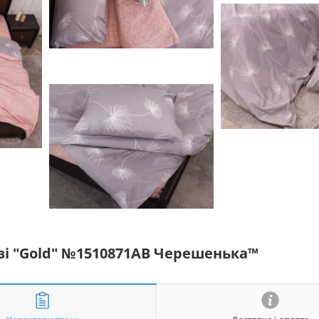
язі "Gold" №1510871АВ Черешенька™