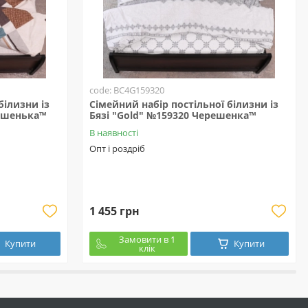
code: BC4G159320
білизни із
Сімейний набір постільної білизни із
решенька™
Бязі "Gold" №159320 Черешенка™
В наявності
Опт і роздріб
1 455 грн
Замовити в 1
Купити
Купити
клік