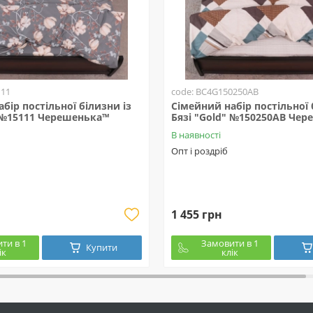
111
code: BC4G150250АВ
бір постільної білизни із
Сімейний набір постільної 
" №15111 Черешенька™
Бязі "Gold" №150250АВ Че
В наявності
Опт і роздріб
1 455 грн
ти в 1
Замовити в 1
Купити
ік
клік