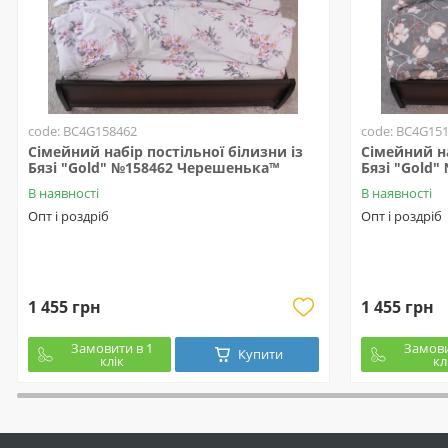
code: BC4G158462
code: BC4G15
Сімейний набір постільної білизни із
Сімейний на
Бязі "Gold" №158462 Черешенька™
Бязі "Gold
В наявності
В наявності
Опт і роздріб
Опт і роздріб
1 455 грн
1 455 грн
Замовити в 1
Замови
Купити
клік
кл