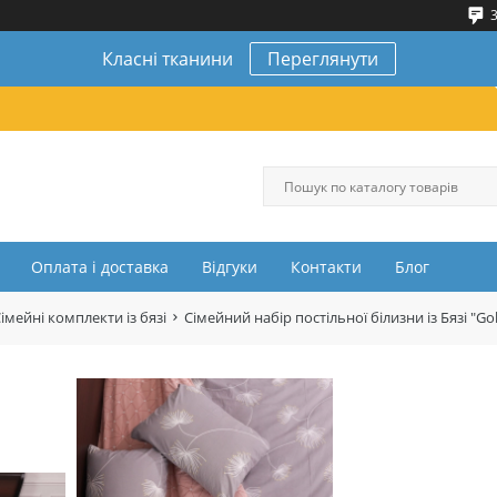
3
Класні тканини
Переглянути
Оплата і доставка
Відгуки
Контакти
Блог
імейні комплекти із бязі
Сімейний набір постільної білизни із Бязі 