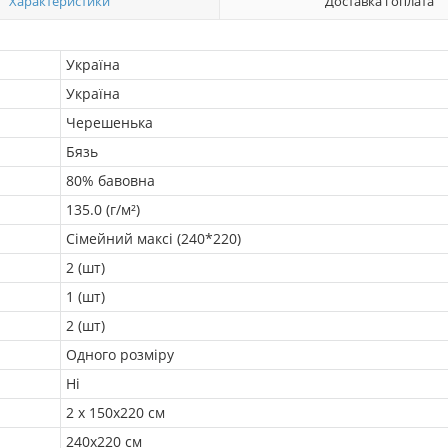
Характеристики
Доставка і оплата
Україна
Україна
Черешенька
Бязь
80% бавовна
135.0 (г/м²)
Сімейний максі (240*220)
2 (шт)
1 (шт)
2 (шт)
Одного розміру
Ні
2 х 150х220 см
240х220 см