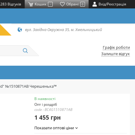
283 Відгуків
Кошик
Обрані
Вхід/Реєстрація
-
0
вул. Західна Окружна 35, м. Хмельницький
Графік роботи
Залиште відгук
"Gold" №1510871АВ Черешенька™
В наявності
Опт і роздріб
code : BC4G1510871АВ
1 455 грн
Показати оптові ціни