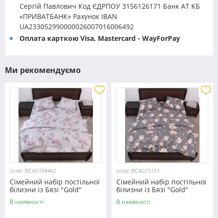
Сергій Павлович Код ЄДРПОУ 3156126171 Банк АТ КБ
«ПРИВАТБАНК» Рахунок IBAN
UA233052990000026007016006492
Оплата карткою Visa, Mastercard - WayForPay
Ми рекомендуємо
code: BC4G158462
code: BC4G15111
Сімейний набір постільної
Сімейний набір постільної
білизни із Бязі "Gold"
білизни із Бязі "Gold"
№158462 Черешенька™
№15111 Черешенька™
В наявності
В наявності