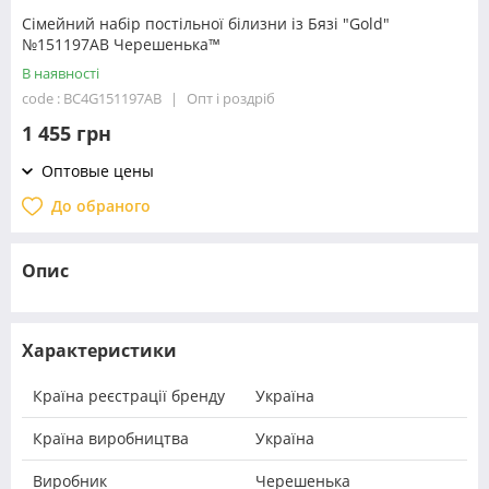
Сімейний набір постільної білизни із Бязі "Gold"
№151197АВ Черешенька™
В наявності
code : BC4G151197АВ
Опт і роздріб
1 455 грн
Оптовые цены
До обраного
Опис
Характеристики
Країна реєстрації бренду
Україна
Країна виробництва
Україна
Виробник
Черешенька