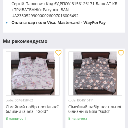
Сергій Павлович Код ЄДРПОУ 3156126171 Банк АТ КБ
«ПРИВАТБАНК» Рахунок IBAN
UA233052990000026007016006492
Оплата карткою Visa, Mastercard - WayForPay
Ми рекомендуємо
code: BC4G158462
code: BC4G15111
Сімейний набір постільної
Сімейний набір постільної
білизни із Бязі "Gold"
білизни із Бязі "Gold"
№158462 Черешенька™
№15111 Черешенька™
В наявності
В наявності