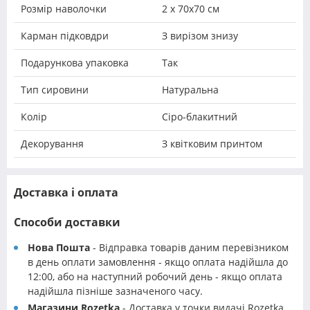
Розмір наволочки
2 х 70х70 см
Карман підковдри
З вирізом знизу
Подарункова упаковка
Так
Тип сировини
Натуральна
Колір
Сіро-блакитний
Декорування
З квітковим принтом
Доставка і оплата
Способи доставки
Нова Пошта
- Відправка товарів даним перевізником
в день оплати замовлення - якщо оплата надійшла до
12:00, або на наступний робочий день - якщо оплата
надійшла пізніше зазначеного часу.
Магазини Rozetka
- Доставка у точки видачі Rozetka