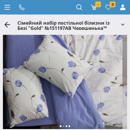
-
0
Сімейний набір постільної білизни із
Бязі "Gold" №151197АВ Черешенька™