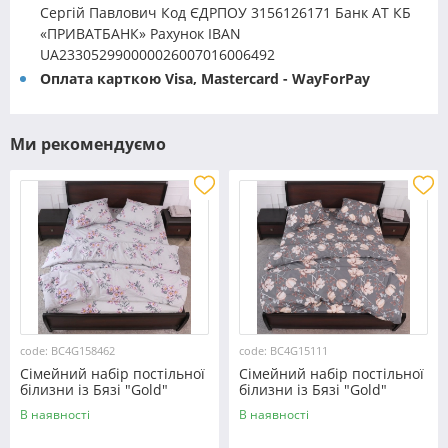
Сергій Павлович Код ЄДРПОУ 3156126171 Банк АТ КБ
«ПРИВАТБАНК» Рахунок IBAN
UA233052990000026007016006492
Оплата карткою Visa, Mastercard - WayForPay
Ми рекомендуємо
code: BC4G158462
code: BC4G15111
Сімейний набір постільної
Сімейний набір постільної
білизни із Бязі "Gold"
білизни із Бязі "Gold"
№158462 Черешенька™
№15111 Черешенька™
В наявності
В наявності