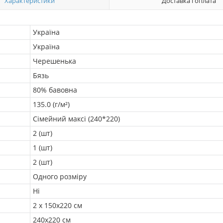
Характеристики
Доставка і оплата
Україна
Україна
Черешенька
Бязь
80% бавовна
135.0 (г/м²)
Сімейний максі (240*220)
2 (шт)
1 (шт)
2 (шт)
Одного розміру
Ні
2 х 150х220 см
240х220 см