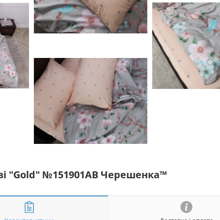
язі "Gold" №151901AB Черешенка™