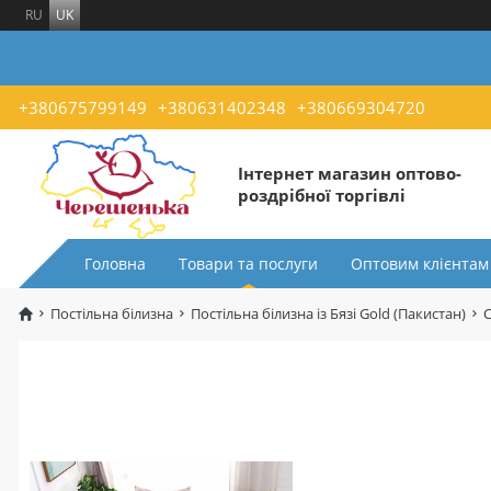
RU
UK
+380675799149
+380631402348
+380669304720
Інтернет магазин оптово-
роздрібної торгівлі
Головна
Товари та послуги
Оптовим клієнтам
Постільна білизна
Постільна білизна із Бязі Gold (Пакистан)
С