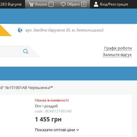
283 Відгуків
Кошик
Обрані
Вхід/Реєстрація
-
0
вул. Західна Окружна 35, м. Хмельницький
Графік роботи
Залиште відгук
"Gold" №151901AB Черешенка™
Немає в наявності
Опт і роздріб
code : BC4G151901AB
1 455 грн
Показати оптові ціни