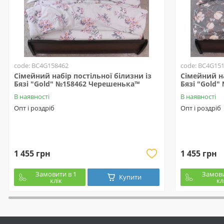
code: BC4G158462
code: BC4G15
Сімейний набір постільної білизни із
Сімейний на
Бязі "Gold" №158462 Черешенька™
Бязі "Gold
В наявності
В наявності
Опт і роздріб
Опт і роздріб
1 455 грн
1 455 грн
Замовити в 1
Замови
Купити
клік
кл