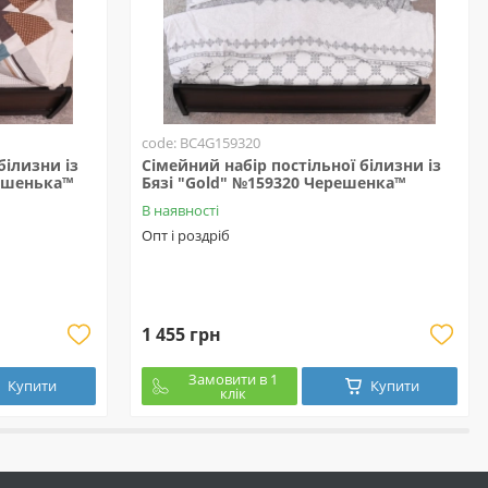
code: BC4G159320
білизни із
Сімейний набір постільної білизни із
решенька™
Бязі "Gold" №159320 Черешенка™
В наявності
Опт і роздріб
1 455 грн
Замовити в 1
Купити
Купити
клік