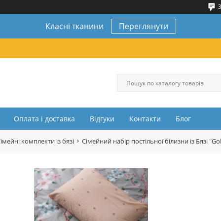
3
Класні тканини
Переглянути
Оплата і доставка
Відгуки
Контакти
Блог
імейні комплекти із бязі
Сімейний набір постільної білизни із Бязі 