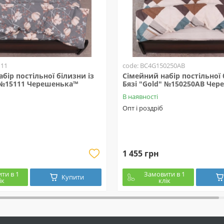
111
code: BC4G150250АВ
бір постільної білизни із
Сімейний набір постільної 
" №15111 Черешенька™
Бязі "Gold" №150250АВ Че
В наявності
Опт і роздріб
1 455 грн
ти в 1
Замовити в 1
Купити
ік
клік