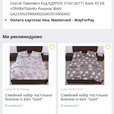
Сергій Павлович Код ЄДРПОУ 3156126171 Банк АТ КБ
«ПРИВАТБАНК» Рахунок IBAN
UA233052990000026007016006492
Оплата карткою Visa, Mastercard - WayForPay
Ми рекомендуємо
code: BC4G158462
code: BC4G15111
Сімейний набір постільної
Сімейний набір постільної
білизни із Бязі "Gold"
білизни із Бязі "Gold"
№158462 Черешенька™
№15111 Черешенька™
В наявності
В наявності