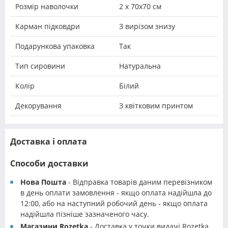
Розмір наволочки
2 х 70х70 см
Карман підковдри
З вирізом знизу
Подарункова упаковка
Так
Тип сировини
Натуральна
Колір
Білий
Декорування
З квітковим принтом
Доставка і оплата
Способи доставки
Нова Пошта
- Відправка товарів даним перевізником
в день оплати замовлення - якщо оплата надійшла до
12:00, або на наступний робочий день - якщо оплата
надійшла пізніше зазначеного часу.
Магазини Rozetka
- Доставка у точки видачі Rozetka