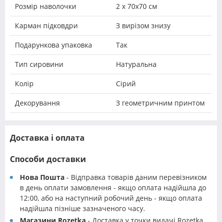
Розмір наволочки
2 х 70х70 см
Карман підковдри
З вирізом знизу
Подарункова упаковка
Так
Тип сировини
Натуральна
Колір
Сірий
Декорування
З геометричним принтом
Доставка і оплата
Способи доставки
Нова Пошта
- Відправка товарів даним перевізником
в день оплати замовлення - якщо оплата надійшла до
12:00, або на наступний робочий день - якщо оплата
надійшла пізніше зазначеного часу.
Магазини Rozetka
- Доставка у точки видачі Rozetka