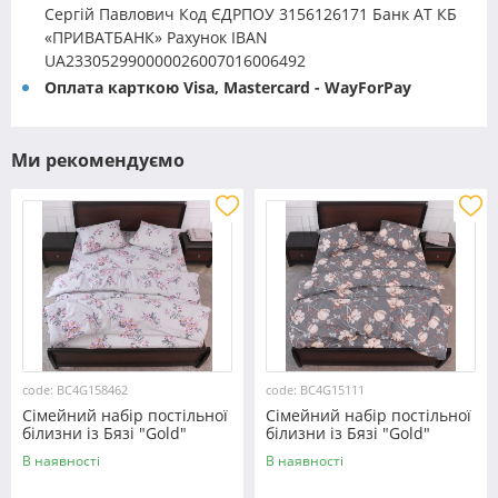
Сергій Павлович Код ЄДРПОУ 3156126171 Банк АТ КБ
«ПРИВАТБАНК» Рахунок IBAN
UA233052990000026007016006492
Оплата карткою Visa, Mastercard - WayForPay
Ми рекомендуємо
code: BC4G158462
code: BC4G15111
Сімейний набір постільної
Сімейний набір постільної
білизни із Бязі "Gold"
білизни із Бязі "Gold"
№158462 Черешенька™
№15111 Черешенька™
В наявності
В наявності