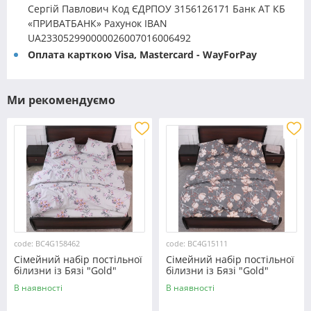
Сергій Павлович Код ЄДРПОУ 3156126171 Банк АТ КБ
«ПРИВАТБАНК» Рахунок IBAN
UA233052990000026007016006492
Оплата карткою Visa, Mastercard - WayForPay
Ми рекомендуємо
code: BC4G158462
code: BC4G15111
Сімейний набір постільної
Сімейний набір постільної
білизни із Бязі "Gold"
білизни із Бязі "Gold"
№158462 Черешенька™
№15111 Черешенька™
В наявності
В наявності