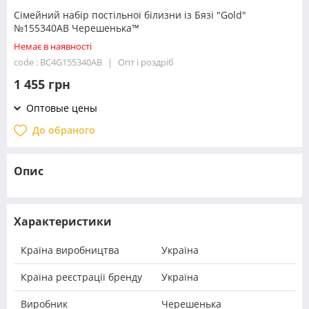
Сімейний набір постільної білизни із Бязі "Gold"
№155340AB Черешенька™
Немає в наявності
code : BC4G155340AB
Опт і роздріб
1 455 грн
Оптовые цены
До обраного
Опис
Характеристики
Країна виробництва
Україна
Країна реєстрації бренду
Україна
Виробник
Черешенька