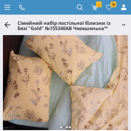
-
0
Сімейний набір постільної білизни із
Бязі "Gold" №155340AB Черешенька™