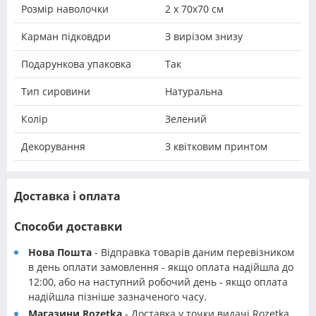
Розмір наволочки
2 х 70х70 см
Карман підковдри
З вирізом знизу
Подарункова упаковка
Так
Тип сировини
Натуральна
Колір
Зелений
Декорування
З квітковим принтом
Доставка і оплата
Способи доставки
Нова Пошта
- Відправка товарів даним перевізником
в день оплати замовлення - якщо оплата надійшла до
12:00, або на наступний робочий день - якщо оплата
надійшла пізніше зазначеного часу.
Магазини Rozetka
- Доставка у точки видачі Rozetka