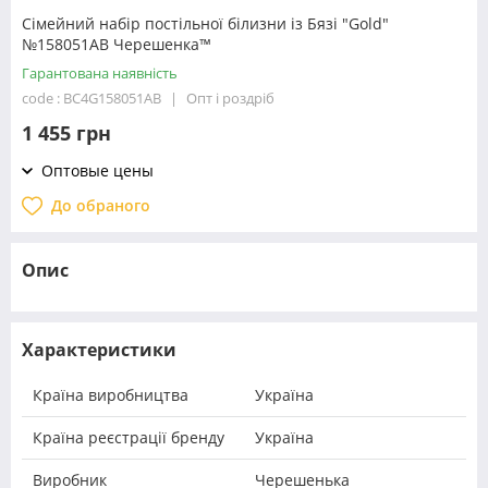
Сімейний набір постільної білизни із Бязі "Gold"
№158051AB Черешенка™
Гарантована наявність
code : BC4G158051AB
Опт і роздріб
1 455 грн
Оптовые цены
До обраного
Опис
Характеристики
Країна виробництва
Україна
Країна реєстрації бренду
Україна
Виробник
Черешенька