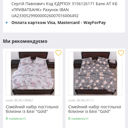
Сергій Павлович Код ЄДРПОУ 3156126171 Банк АТ КБ
«ПРИВАТБАНК» Рахунок IBAN
UA233052990000026007016006492
Оплата карткою Visa, Mastercard - WayForPay
Ми рекомендуємо
code: BC4G158462
code: BC4G15111
Сімейний набір постільної
Сімейний набір постільної
білизни із Бязі "Gold"
білизни із Бязі "Gold"
№158462 Черешенька™
№15111 Черешенька™
В наявності
В наявності