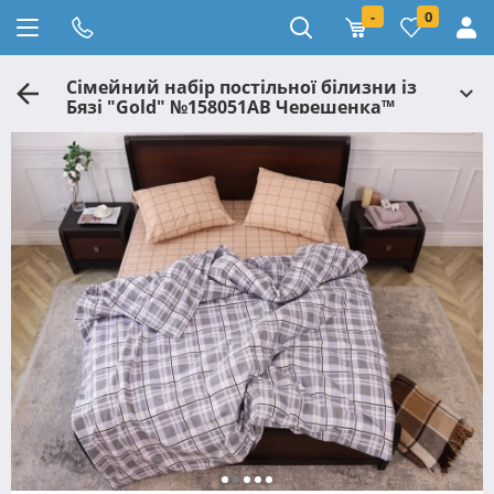
-
0
Сімейний набір постільної білизни із
Бязі "Gold" №158051AB Черешенка™