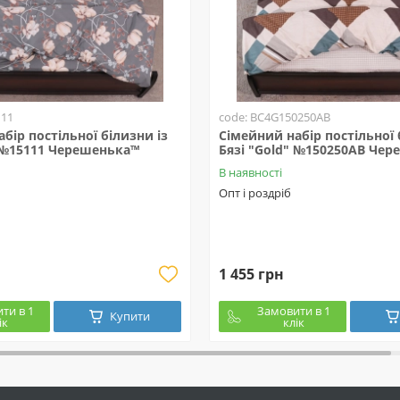
111
code: BC4G150250АВ
бір постільної білизни із
Сімейний набір постільної 
" №15111 Черешенька™
Бязі "Gold" №150250АВ Че
В наявності
Опт і роздріб
1 455 грн
ти в 1
Замовити в 1
Купити
ік
клік