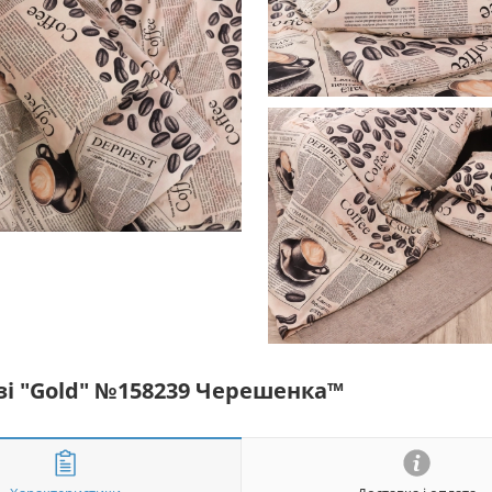
язі "Gold" №158239 Черешенка™