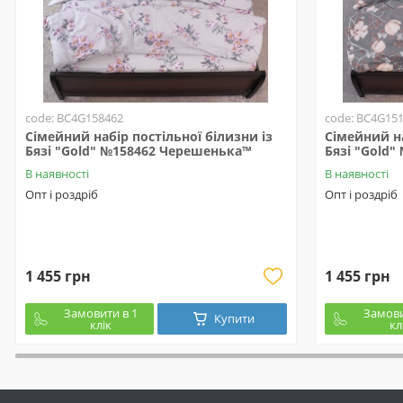
code: BC4G158462
code: BC4G15
Сімейний набір постільної білизни із
Сімейний на
Бязі "Gold" №158462 Черешенька™
Бязі "Gold
В наявності
В наявності
Опт і роздріб
Опт і роздріб
1 455 грн
1 455 грн
Замовити в 1
Замови
Купити
клік
кл