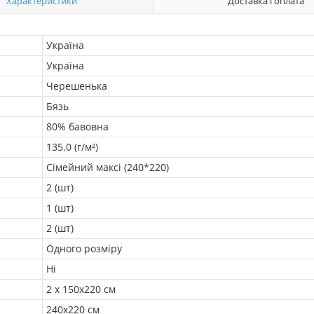
Характеристики
Доставка і оплата
Україна
Україна
Черешенька
Бязь
80% бавовна
135.0 (г/м²)
Сімейний максі (240*220)
2 (шт)
1 (шт)
2 (шт)
Одного розміру
Ні
2 х 150х220 см
240х220 см