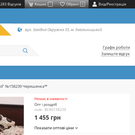
283 Відгуків
Кошик
Обрані
Вхід/Реєстрація
-
0
вул. Західна Окружна 35, м. Хмельницький
Графік роботи
Залиште відгук
Gold" №158239 Черешенка™
Немає в наявності
Опт і роздріб
code : BC4G158239
1 455 грн
Показати оптові ціни