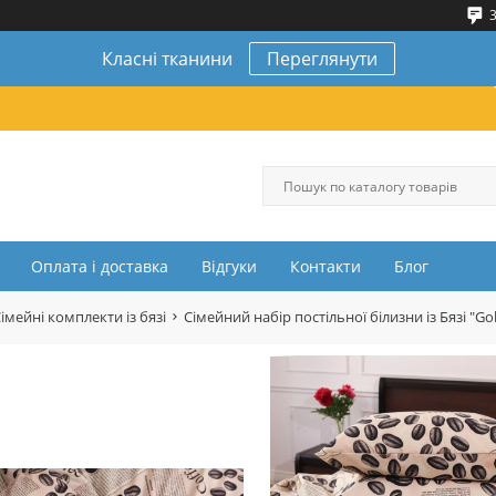
3
Класні тканини
Переглянути
Оплата і доставка
Відгуки
Контакти
Блог
імейні комплекти із бязі
Сімейний набір постільної білизни із Бязі "