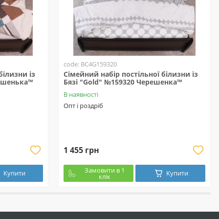
code: BC4G159320
білизни із
Сімейний набір постільної білизни із
решенька™
Бязі "Gold" №159320 Черешенка™
В наявності
Опт і роздріб
1 455 грн
Замовити в 1
Купити
Купити
клік