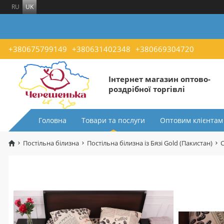
RU
UK
+380675799149
+380631402348
+380669304720
Інтернет магазин оптово-
роздрібної торгівлі
Головна
Товари та послуги
Оптовим клієнтам
Постільна білизна
Постільна білизна із Бязі Gold (Пакистан)
С