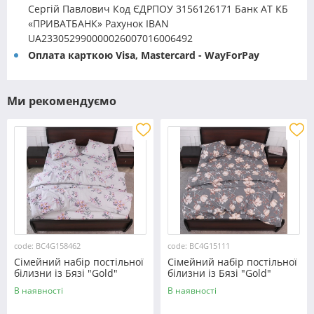
Сергій Павлович Код ЄДРПОУ 3156126171 Банк АТ КБ
«ПРИВАТБАНК» Рахунок IBAN
UA233052990000026007016006492
Оплата карткою Visa, Mastercard - WayForPay
Ми рекомендуємо
code: BC4G158462
code: BC4G15111
Сімейний набір постільної
Сімейний набір постільної
білизни із Бязі "Gold"
білизни із Бязі "Gold"
№158462 Черешенька™
№15111 Черешенька™
В наявності
В наявності