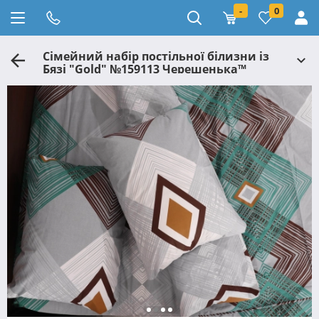
-
0
Сімейний набір постільної білизни із
Бязі "Gold" №159113 Черешенька™