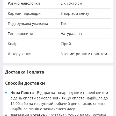
Розмір наволочки
2 х 70х70 см
Карман підковдри
З вирізом знизу
Подарункова упаковка
Так
Тип сировини
Натуральна
Колір
Сірий
Декорування
З геометричним принтом
Доставка і оплата
Способи доставки
Нова Пошта
- Відправка товарів даним перевізником
в день оплати замовлення - якщо оплата надійшла до
12:00, або на наступний робочий день - якщо оплата
надійшла пізніше зазначеного часу.
Магазини Rozetka
- Доставка у точки видачі Rozetka