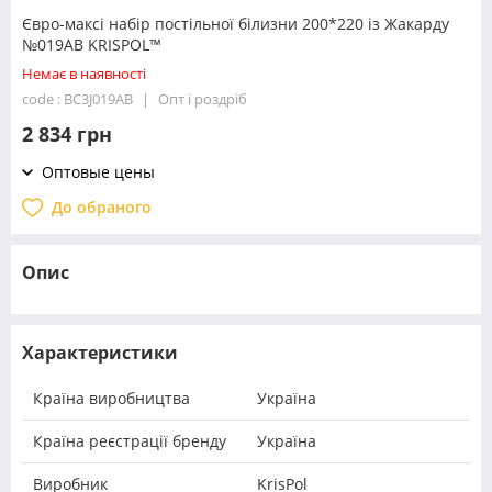
Євро-максі набір постільної білизни 200*220 із Жакарду
№019AB KRISPOL™
Немає в наявності
code : BC3J019AB
Опт і роздріб
2 834 грн
Оптовые цены
До обраного
Опис
Характеристики
Країна виробництва
Україна
Країна реєстрації бренду
Україна
Виробник
KrisPol