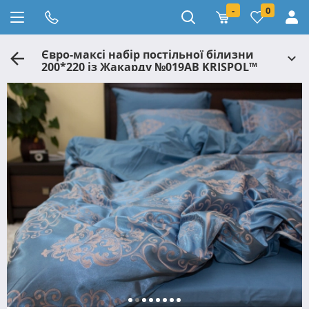
-
0
Євро-максі набір постільної білизни
200*220 із Жакарду №019AB KRISPOL™