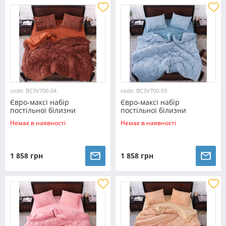
code: BC3V700-04
code: BC3V700-03
Євро-максі набір
Євро-максі набір
постільної білизни
постільної білизни
200*230 із Плюш Велюру
200*230 із Плюш Велюру
Немає в наявності
Немає в наявності
№700-04 Черешенка™
№700-03 Черешенка™
1 858 грн
1 858 грн