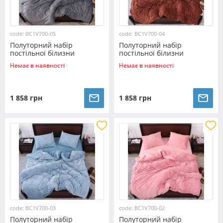
code: BC1V700-05
code: BC1V700-04
Полуторний набір
Полуторний набір
постільної білизни
постільної білизни
160*200 із Плюш Велюру
160*200 із Плюш Велюру
Немає в наявності
Немає в наявності
№700-05 Черешенка™
№700-04 Черешенка™
1 858 грн
1 858 грн
code: BC1V700-03
code: BC1V700-02
Полуторний набір
Полуторний набір