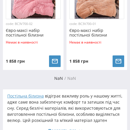
code: BC3V700-02
code: BC3V700-01
Євро-максі набір
Євро-максі набір
постільної білизни
постільної білизни
200*230 із Плюш Велюру
200*230 із Плюш Велюру
Немає в наявності
Немає в наявності
№700-02 Черешенка™
№700-01 Черешенка™
1 858 грн
1 858 грн
NaN
NaN
Постільна білизна
відіграє важливу роль у нашому житті,
адже саме вона забезпечує комфорт та затишок під час
сну. Серед безлічі матеріалів, які використовуються для
виготовлення постільної білизни, особливо виділяється
велюр. Цей розкішний та м'який матеріал здатен
перетворити ваш ліжковий набір у справжню оазу