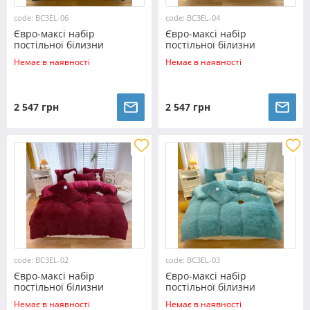
code: BC3EL-06
code: BC3EL-04
Євро-максі набір
Євро-максі набір
постільної білизни
постільної білизни
200*230 Плюш Травичка
200*230 Плюш Травичка
Немає в наявності
Немає в наявності
№EL-06 Черешенка™
№EL-04 Черешенка™
2 547 грн
2 547 грн
code: BC3EL-02
code: BC3EL-03
Євро-максі набір
Євро-максі набір
постільної білизни
постільної білизни
200*230 Плюш Травичка
200*230 Плюш Травичка
Немає в наявності
Немає в наявності
№EL-02 Черешенка™
№EL-03 Черешенка™