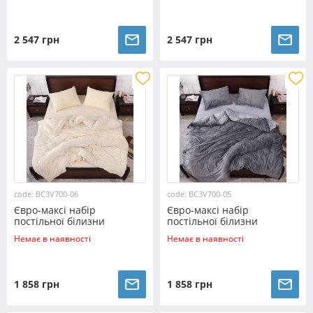
2 547 грн
2 547 грн
code: BC3V700-06
code: BC3V700-05
Євро-максі набір
Євро-максі набір
постільної білизни
постільної білизни
200*230 із Плюш Велюру
200*230 із Плюш Велюру
Немає в наявності
Немає в наявності
№700-06 Черешенка™
№700-05 Черешенка™
1 858 грн
1 858 грн