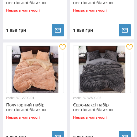
постільної білизни
постільної білизни
160*200 із Плюш Велюру
160*200 із Плюш Велюру
Немає в наявності
Немає в наявності
№700-03 Черешенка™
№700-02 Черешенка™
1 858 грн
1 858 грн
code: BC1V700-01
code: BC3V800-05
Полуторний набір
Євро-максі набір
постільної білизни
постільної білизни
160*200 із Плюш Велюру
200*230 із Плюш Велюру
Немає в наявності
Немає в наявності
№700-01 Черешенка™
№800-05 Черешенка™