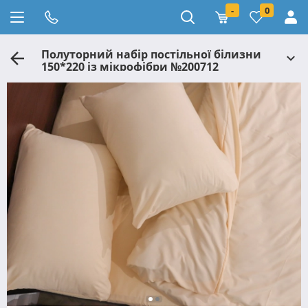
-
0
Полуторний набір постільної білизни
150*220 із мікрофібри №200712
Черешенка™