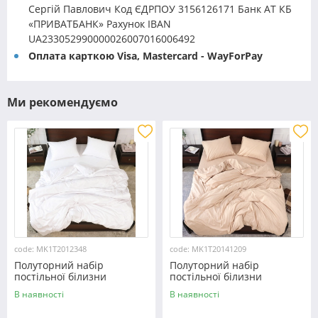
Сергій Павлович Код ЄДРПОУ 3156126171 Банк АТ КБ
«ПРИВАТБАНК» Рахунок IBAN
UA233052990000026007016006492
Оплата карткою Visa, Mastercard - WayForPay
Ми рекомендуємо
code: MK1T2012348
code: MK1T20141209
Полуторний набір
Полуторний набір
постільної білизни
постільної білизни
150*220 із мікрофібри
150*220 із мікрофібри
В наявності
В наявності
№2012348 Черешенка™
№20141209 Черешенка™