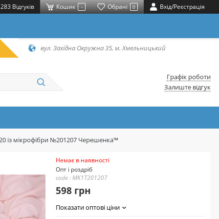
283 Відгуків
Кошик
Обрані
Вхід/Реєстрація
-
0
вул. Західна Окружна 35, м. Хмельницький
Графік роботи
Залиште відгук
220 із мікрофібри №201207 Черешенка™
Немає в наявності
Опт і роздріб
code : MK1T201207
598 грн
Показати оптові ціни