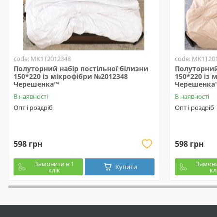
code: MK1T2012348
code: MK1T20
Полуторний набір постільної білизни
Полуторний 
150*220 із мікрофібри №2012348
150*220 із 
Черешенка™
Черешенка
В наявності
В наявності
Опт і роздріб
Опт і роздріб
598 грн
598 грн
Замовити в 1
Замови
Купити
клік
кл