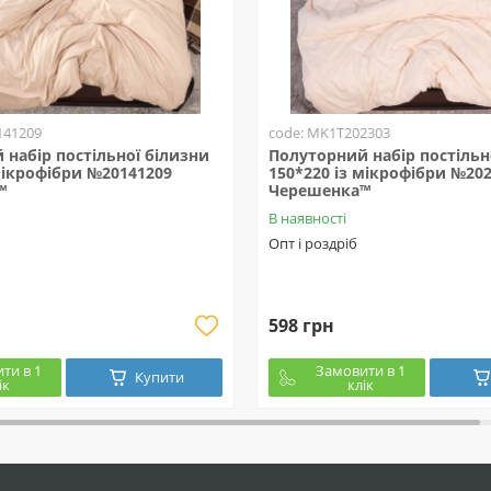
141209
code: MK1T202303
набір постільної білизни
Полуторний набір постільн
мікрофібри №20141209
150*220 із мікрофібри №20
™
Черешенка™
В наявності
Опт і роздріб
598 грн
ти в 1
Замовити в 1
Купити
ік
клік