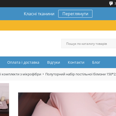
3
Класні тканини
Переглянути
Оплата і доставка
Відгуки
Контакти
Блог
і комплекти з мікрофібри
Полуторний набір постільної білизни 150*