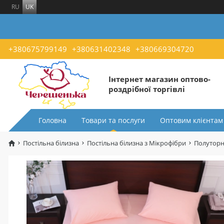
RU
UK
+380675799149
+380631402348
+380669304720
Інтернет магазин оптово-
роздрібної торгівлі
Головна
Товари та послуги
Оптовим клієнтам
Постільна білизна
Постільна білизна з Мікрофібри
Полуторн