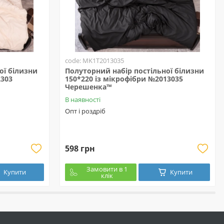
code: MK1T2013035
ої білизни
Полуторний набір постільної білизни
2303
150*220 із мікрофібри №2013035
Черешенка™
В наявності
Опт і роздріб
598 грн
Замовити в 1
Купити
Купити
клік