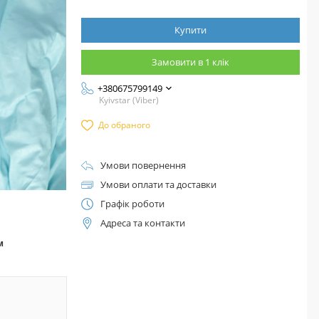
Купити
Замовити в 1 клік
+380675799149
Kyivstar (Viber)
До обраного
Умови повернення
Умови оплати та доставки
Графік роботи
Адреса та контакти
™