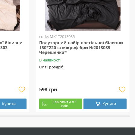
code: MK1T2013035
ої білизни
Полуторний набір постільної білизни
2303
150*220 із мікрофібри №2013035
Черешенка™
В наявності
Опт і роздріб
598 грн
Замовити в 1
Купити
Купити
клік