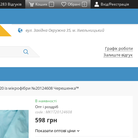
283 Відгуків
Кошик
Обрані
Вхід/Реєстрація
-
0
вул. Західна Окружна 35, м. Хмельницький
Графік роботи
Залиште відгук
220 із мікрофібри №20124608 Черешенка™
В наявності
Опт і роздріб
code : MK1T20124608
598 грн
Показати оптові ціни