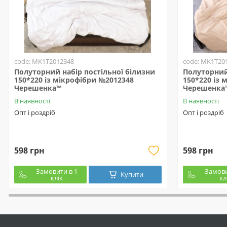
code: MK1T2012348
code: MK1T20
Полуторний набір постільної білизни
Полуторний 
150*220 із мікрофібри №2012348
150*220 із 
Черешенка™
Черешенка
В наявності
В наявності
Опт і роздріб
Опт і роздріб
598 грн
598 грн
Замовити в 1
Замови
Купити
клік
кл