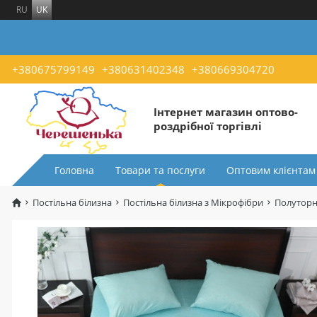
RU
UK
+380675799149
+380631402348
+380669304720
Інтернет магазин оптово-
роздрібної торгівлі
Головна
Товари та послуги
Оптовим клієнтам
Постільна білизна
Постільна білизна з Мікрофібри
Полуторн