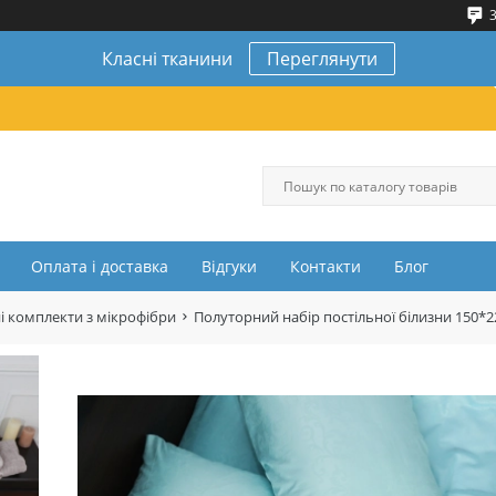
3
Класні тканини
Переглянути
Оплата і доставка
Відгуки
Контакти
Блог
і комплекти з мікрофібри
Полуторний набір постільної білизни 150*