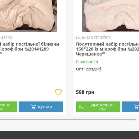
141209
code: MK1T202303
набір постільної білизни
Полуторний набір постільн
мікрофібри №20141209
150*220 із мікрофібри №20
™
Черешенка™
В наявності
Опт і роздріб
598 грн
ти в 1
Замовити в 1
Купити
ік
клік