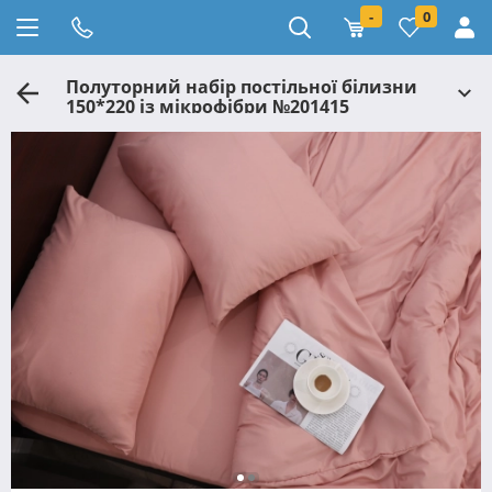
-
0
Полуторний набір постільної білизни
150*220 із мікрофібри №201415
Черешенка™