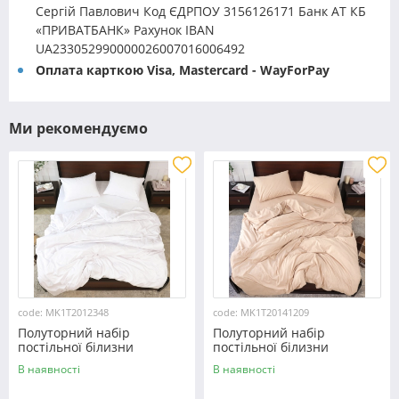
Сергій Павлович Код ЄДРПОУ 3156126171 Банк АТ КБ
«ПРИВАТБАНК» Рахунок IBAN
UA233052990000026007016006492
Оплата карткою Visa, Mastercard - WayForPay
Ми рекомендуємо
code: MK1T2012348
code: MK1T20141209
Полуторний набір
Полуторний набір
постільної білизни
постільної білизни
150*220 із мікрофібри
150*220 із мікрофібри
В наявності
В наявності
№2012348 Черешенка™
№20141209 Черешенка™