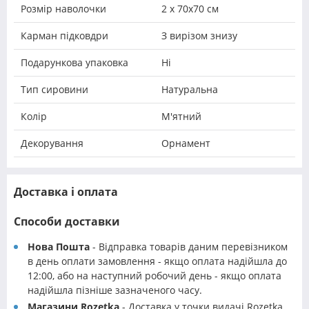
Розмір наволочки
2 х 70х70 см
Карман підковдри
З вирізом знизу
Подарункова упаковка
Ні
Тип сировини
Натуральна
Колір
М'ятний
Декорування
Орнамент
Доставка і оплата
Способи доставки
Нова Пошта
- Відправка товарів даним перевізником
в день оплати замовлення - якщо оплата надійшла до
12:00, або на наступний робочий день - якщо оплата
надійшла пізніше зазначеного часу.
Магазини Rozetka
- Доставка у точки видачі Rozetka