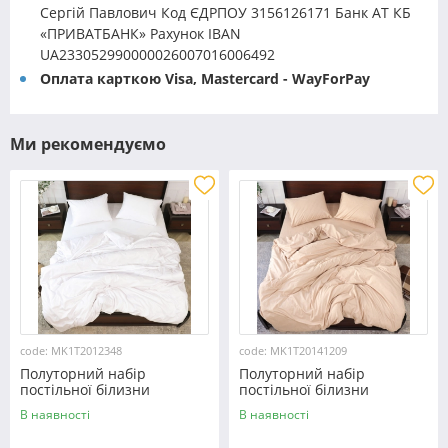
Сергій Павлович Код ЄДРПОУ 3156126171 Банк АТ КБ
«ПРИВАТБАНК» Рахунок IBAN
UA233052990000026007016006492
Оплата карткою Visa, Mastercard - WayForPay
Ми рекомендуємо
code: MK1T2012348
code: MK1T20141209
Полуторний набір
Полуторний набір
постільної білизни
постільної білизни
150*220 із мікрофібри
150*220 із мікрофібри
В наявності
В наявності
№2012348 Черешенка™
№20141209 Черешенка™