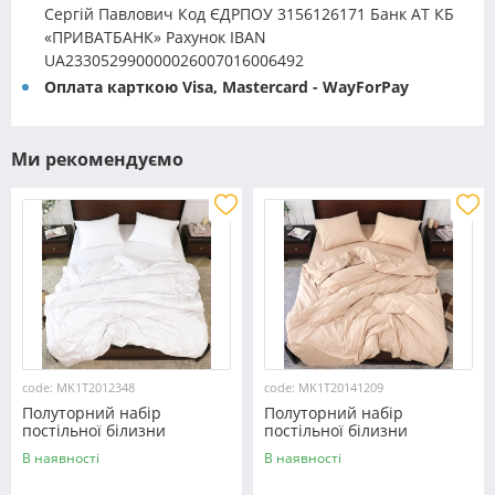
Сергій Павлович Код ЄДРПОУ 3156126171 Банк АТ КБ
«ПРИВАТБАНК» Рахунок IBAN
UA233052990000026007016006492
Оплата карткою Visa, Mastercard - WayForPay
Ми рекомендуємо
code: MK1T2012348
code: MK1T20141209
Полуторний набір
Полуторний набір
постільної білизни
постільної білизни
150*220 із мікрофібри
150*220 із мікрофібри
В наявності
В наявності
№2012348 Черешенка™
№20141209 Черешенка™