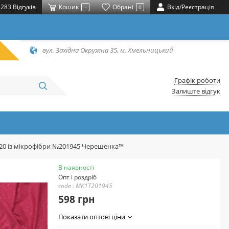
283 Відгуків
Кошик
Обрані
Вхід/Реєстрація
-
0
вул. Західна Окружна 35, м. Хмельницький
Графік роботи
Залиште відгук
220 із мікрофібри №201945 Черешенка™
В наявності
Опт і роздріб
code : MK1T201945
598 грн
Показати оптові ціни