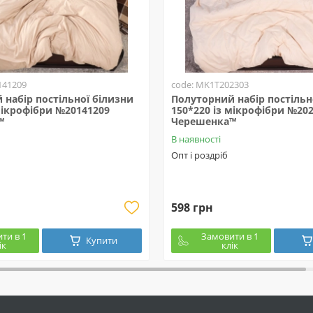
141209
code: MK1T202303
набір постільної білизни
Полуторний набір постільн
мікрофібри №20141209
150*220 із мікрофібри №20
™
Черешенка™
В наявності
Опт і роздріб
598 грн
ти в 1
Замовити в 1
Купити
ік
клік