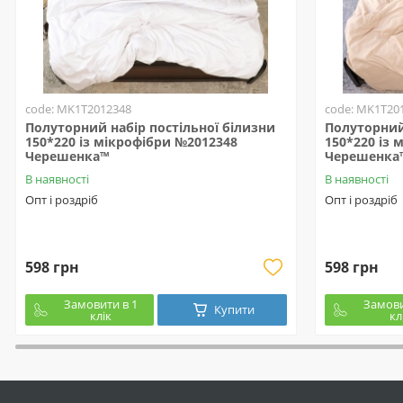
code: MK1T2012348
code: MK1T20
Полуторний набір постільної білизни
Полуторний 
150*220 із мікрофібри №2012348
150*220 із 
Черешенка™
Черешенка
В наявності
В наявності
Опт і роздріб
Опт і роздріб
598 грн
598 грн
Замовити в 1
Замови
Купити
клік
кл