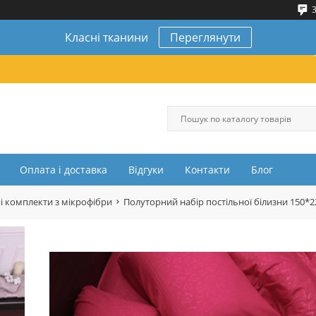
3
Класні тканини
Переглянути
Оплата і доставка
Відгуки
Контакти
Блог
і комплекти з мікрофібри
Полуторний набір постільної білизни 150*