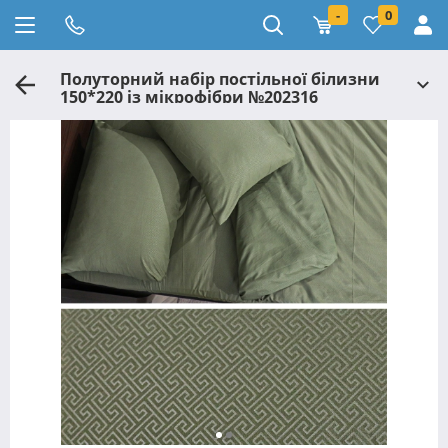
-
0
Полуторний набір постільної білизни
150*220 із мікрофібри №202316
Черешенька™