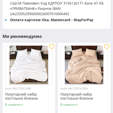
Сергій Павлович Код ЄДРПОУ 3156126171 Банк АТ КБ
«ПРИВАТБАНК» Рахунок IBAN
UA233052990000026007016006492
Оплата карткою Visa, Mastercard - WayForPay
Ми рекомендуємо
code: MK1T2012348
code: MK1T20141209
Полуторний набір
Полуторний набір
постільної білизни
постільної білизни
150*220 із мікрофібри
150*220 із мікрофібри
В наявності
В наявності
№2012348 Черешенка™
№20141209 Черешенка™