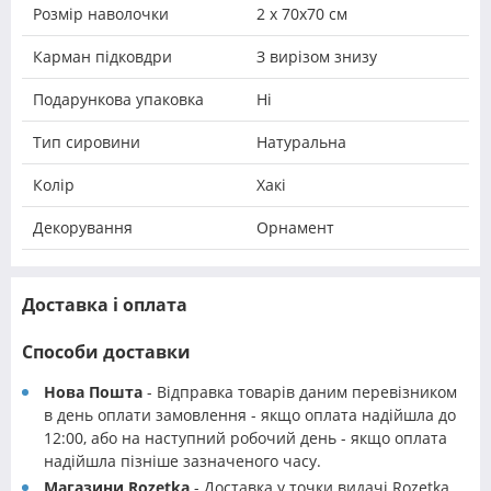
Розмір наволочки
2 х 70х70 см
Карман підковдри
З вирізом знизу
Подарункова упаковка
Ні
Тип сировини
Натуральна
Колір
Хакі
Декорування
Орнамент
Доставка і оплата
Способи доставки
Нова Пошта
- Відправка товарів даним перевізником
в день оплати замовлення - якщо оплата надійшла до
12:00, або на наступний робочий день - якщо оплата
надійшла пізніше зазначеного часу.
Магазини Rozetka
- Доставка у точки видачі Rozetka