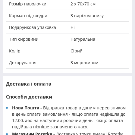
Розмір наволочки
2 х 70х70 см
Карман підковдри
З вирізом знизу
Подарункова упаковка
Ні
Тип сировини
Натуральна
Колір
Сірий
Декорування
З мереживом
Доставка і оплата
Способи доставки
Нова Пошта
- Відправка товарів даним перевізником
в день оплати замовлення - якщо оплата надійшла до
12:00, або на наступний робочий день - якщо оплата
надійшла пізніше зазначеного часу.
Магазини Rozetka
- Доставка у точки видачі Rozetka