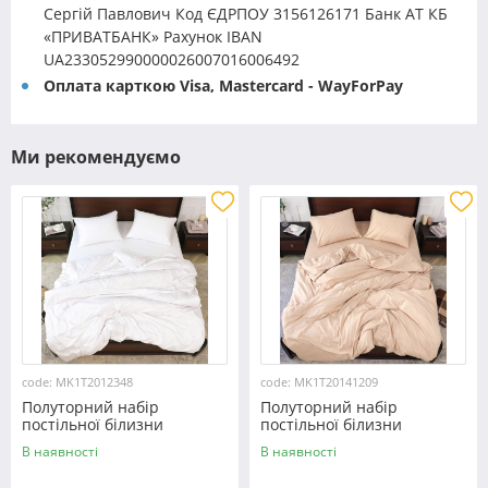
Сергій Павлович Код ЄДРПОУ 3156126171 Банк АТ КБ
«ПРИВАТБАНК» Рахунок IBAN
UA233052990000026007016006492
Оплата карткою Visa, Mastercard - WayForPay
Ми рекомендуємо
code: MK1T2012348
code: MK1T20141209
Полуторний набір
Полуторний набір
постільної білизни
постільної білизни
150*220 із мікрофібри
150*220 із мікрофібри
В наявності
В наявності
№2012348 Черешенка™
№20141209 Черешенка™