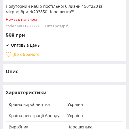
Полуторний набір постільної білизни 150*220 із
мікрофібри №203850 Черешенка™
Немає в наявності
code : MK1T203850
Опт і роздріб
598 грн
Оптовые цены
До обраного
Опис
Характеристики
Країна виробництва
Україна
Країна реєстрації бренду
Україна
Виробник
Черешенька