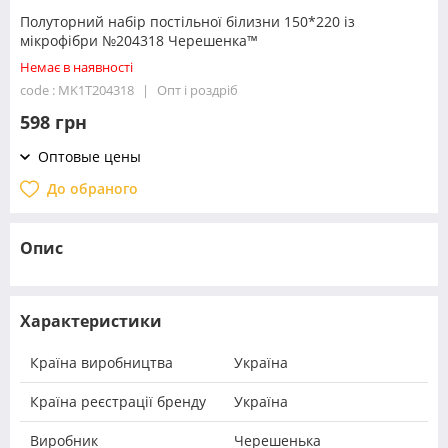
Полуторний набір постільної білизни 150*220 із
мікрофібри №204318 Черешенка™
Немає в наявності
code : MK1T204318
Опт і роздріб
598 грн
Оптовые цены
До обраного
Опис
Характеристики
Країна виробництва
Україна
Країна реєстрації бренду
Україна
Виробник
Черешенька