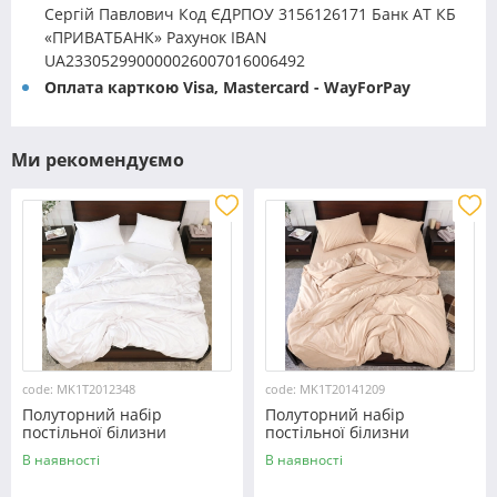
Сергій Павлович Код ЄДРПОУ 3156126171 Банк АТ КБ
«ПРИВАТБАНК» Рахунок IBAN
UA233052990000026007016006492
Оплата карткою Visa, Mastercard - WayForPay
Ми рекомендуємо
code: MK1T2012348
code: MK1T20141209
Полуторний набір
Полуторний набір
постільної білизни
постільної білизни
150*220 із мікрофібри
150*220 із мікрофібри
В наявності
В наявності
№2012348 Черешенка™
№20141209 Черешенка™