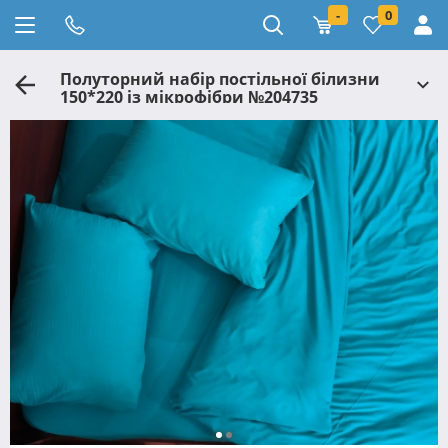
-
0
Полуторний набір постільної білизни
150*220 із мікрофібри №204735
Черешенька™