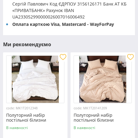
Сергій Павлович Код ЄДРПОУ 3156126171 Банк АТ КБ
«ПРИВАТБАНК» Рахунок IBAN
UA233052990000026007016006492
Оплата карткою Visa, Mastercard - WayForPay
Ми рекомендуємо
code: MK1T2012348
code: MK1T20141209
Полуторний набір
Полуторний набір
постільної білизни
постільної білизни
150*220 із мікрофібри
150*220 із мікрофібри
В наявності
В наявності
№2012348 Черешенка™
№20141209 Черешенка™