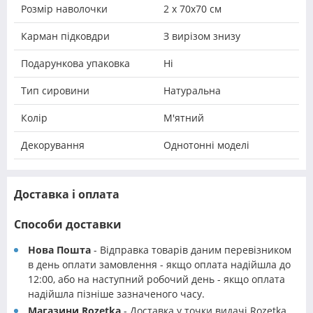
Розмір наволочки
2 х 70х70 см
Карман підковдри
З вирізом знизу
Подарункова упаковка
Ні
Тип сировини
Натуральна
Колір
М'ятний
Декорування
Однотонні моделі
Доставка і оплата
Способи доставки
Нова Пошта
- Відправка товарів даним перевізником
в день оплати замовлення - якщо оплата надійшла до
12:00, або на наступний робочий день - якщо оплата
надійшла пізніше зазначеного часу.
Магазини Rozetka
- Доставка у точки видачі Rozetka