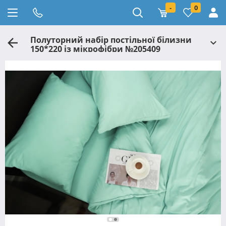
-
0
Полуторний набір постільної білизни
150*220 із мікрофібри №205409
Черешенька™