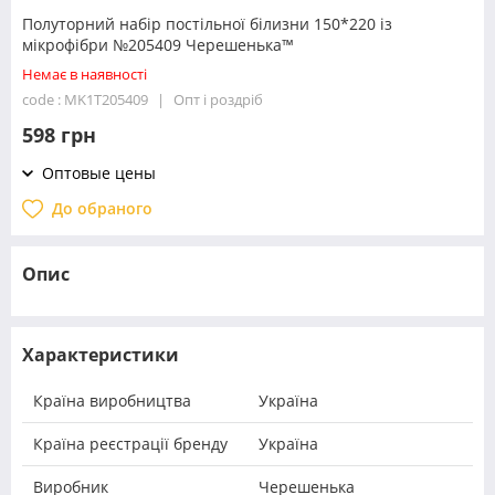
Полуторний набір постільної білизни 150*220 із
мікрофібри №205409 Черешенька™
Немає в наявності
code : MK1T205409
Опт і роздріб
598 грн
Оптовые цены
До обраного
Опис
Характеристики
Країна виробництва
Україна
Країна реєстрації бренду
Україна
Виробник
Черешенька