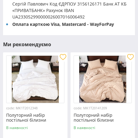
Сергій Павлович Код ЄДРПОУ 3156126171 Банк АТ КБ
«ПРИВАТБАНК» Рахунок IBAN
UA233052990000026007016006492
Оплата карткою Visa, Mastercard - WayForPay
Ми рекомендуємо
code: MK1T2012348
code: MK1T20141209
Полуторний набір
Полуторний набір
постільної білизни
постільної білизни
150*220 із мікрофібри
150*220 із мікрофібри
В наявності
В наявності
№2012348 Черешенка™
№20141209 Черешенка™