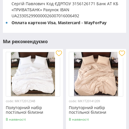
Сергій Павлович Код ЄДРПОУ 3156126171 Банк АТ КБ
«ПРИВАТБАНК» Рахунок IBAN
UA233052990000026007016006492
Оплата карткою Visa, Mastercard - WayForPay
Ми рекомендуємо
code: MK1T2012348
code: MK1T20141209
Полуторний набір
Полуторний набір
постільної білизни
постільної білизни
150*220 із мікрофібри
150*220 із мікрофібри
В наявності
В наявності
№2012348 Черешенка™
№20141209 Черешенка™