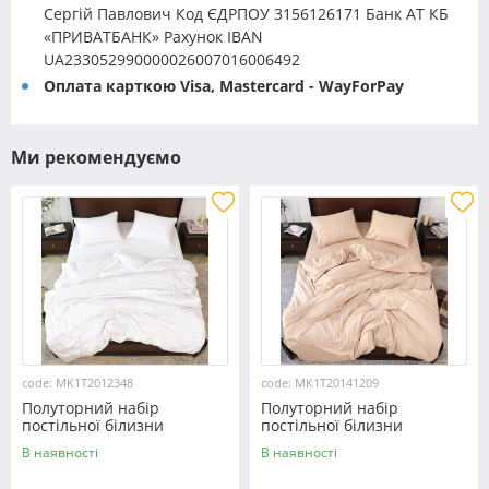
Сергій Павлович Код ЄДРПОУ 3156126171 Банк АТ КБ
«ПРИВАТБАНК» Рахунок IBAN
UA233052990000026007016006492
Оплата карткою Visa, Mastercard - WayForPay
Ми рекомендуємо
code: MK1T2012348
code: MK1T20141209
Полуторний набір
Полуторний набір
постільної білизни
постільної білизни
150*220 із мікрофібри
150*220 із мікрофібри
В наявності
В наявності
№2012348 Черешенка™
№20141209 Черешенка™