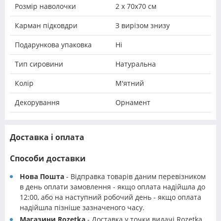
Розмір наволочки
2 х 70х70 см
Карман підковдри
З вирізом знизу
Подарункова упаковка
Ні
Тип сировини
Натуральна
Колір
М'ятний
Декорування
Орнамент
Доставка і оплата
Способи доставки
Нова Пошта
- Відправка товарів даним перевізником
в день оплати замовлення - якщо оплата надійшла до
12:00, або на наступний робочий день - якщо оплата
надійшла пізніше зазначеного часу.
Магазини Rozetka
- Доставка у точки видачі Rozetka