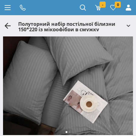
-
0
Полуторний набір постільної білизни
150*220 із мікрофібри в смужку
№20174405 Черешенька™