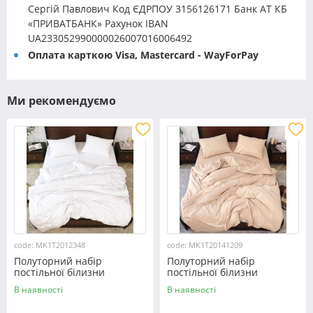
Сергій Павлович Код ЄДРПОУ 3156126171 Банк АТ КБ
«ПРИВАТБАНК» Рахунок IBAN
UA233052990000026007016006492
Оплата карткою Visa, Mastercard - WayForPay
Ми рекомендуємо
code: MK1T2012348
code: MK1T20141209
Полуторний набір
Полуторний набір
постільної білизни
постільної білизни
150*220 із мікрофібри
150*220 із мікрофібри
В наявності
В наявності
№2012348 Черешенка™
№20141209 Черешенка™