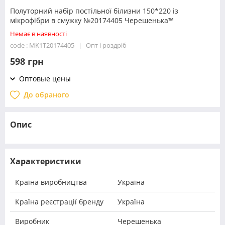
Полуторний набір постільної білизни 150*220 із
мікрофібри в смужку №20174405 Черешенька™
Немає в наявності
code : MK1T20174405
Опт і роздріб
598 грн
Оптовые цены
До обраного
Опис
Характеристики
Країна виробництва
Україна
Країна реєстрації бренду
Україна
Виробник
Черешенька