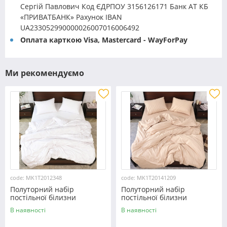
Сергій Павлович Код ЄДРПОУ 3156126171 Банк АТ КБ
«ПРИВАТБАНК» Рахунок IBAN
UA233052990000026007016006492
Оплата карткою Visa, Mastercard - WayForPay
Ми рекомендуємо
code: MK1T2012348
code: MK1T20141209
Полуторний набір
Полуторний набір
постільної білизни
постільної білизни
150*220 із мікрофібри
150*220 із мікрофібри
В наявності
В наявності
№2012348 Черешенка™
№20141209 Черешенка™