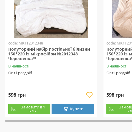
code: MK1T2012348
code: MK1T20
Полуторний набір постільної білизни
Полуторний 
150*220 із мікрофібри №2012348
150*220 із 
Черешенка™
Черешенка
В наявності
В наявності
Опт і роздріб
Опт і роздріб
598 грн
598 грн
Замовити в 1
Замови
Купити
клік
кл