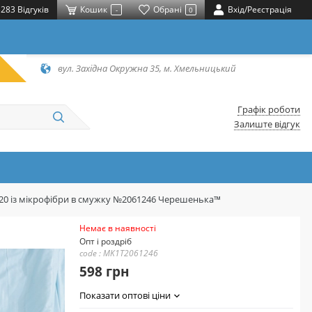
283 Відгуків
Кошик
Обрані
Вхід/Реєстрація
-
0
вул. Західна Окружна 35, м. Хмельницький
Графік роботи
Залиште відгук
220 із мікрофібри в смужку №2061246 Черешенька™
Немає в наявності
Опт і роздріб
code : MK1T2061246
598 грн
Показати оптові ціни