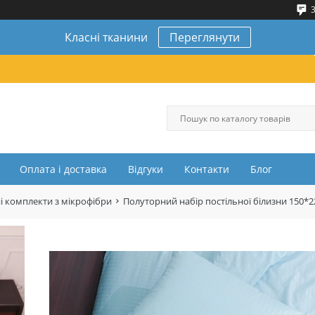
3
Класні тканини
Переглянути
Оплата і доставка
Відгуки
Контакти
Блог
і комплекти з мікрофібри
Полуторний набір постільної білизни 150*