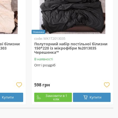
Новинка
code: MK1T2013035
ої білизни
Полуторний набір постільної білизни
2303
150*220 із мікрофібри №2013035
Черешенка™
В наявності
Опт і роздріб
598 грн
Замовити в 1
Купити
Купити
клік