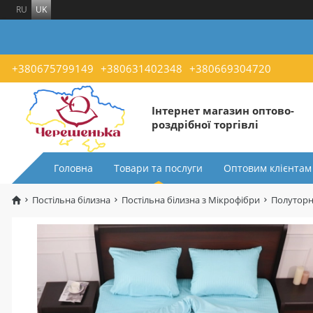
RU
UK
+380675799149
+380631402348
+380669304720
Інтернет магазин оптово-
роздрібної торгівлі
Головна
Товари та послуги
Оптовим клієнтам
Постільна білизна
Постільна білизна з Мікрофібри
Полуторн