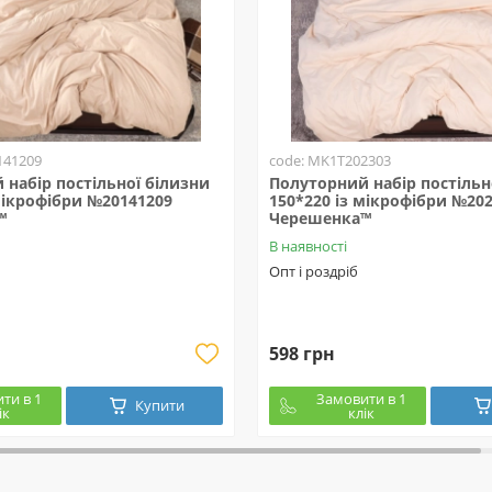
141209
code: MK1T202303
набір постільної білизни
Полуторний набір постільн
мікрофібри №20141209
150*220 із мікрофібри №20
™
Черешенка™
В наявності
Опт і роздріб
598 грн
ти в 1
Замовити в 1
Купити
ік
клік