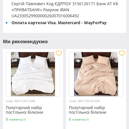
Сергій Павлович Код ЄДРПОУ 3156126171 Банк АТ КБ
«ПРИВАТБАНК» Рахунок IBAN
UA233052990000026007016006492
Оплата карткою Visa, Mastercard - WayForPay
Ми рекомендуємо
code: MK1T2012348
code: MK1T20141209
Полуторний набір
Полуторний набір
постільної білизни
постільної білизни
150*220 із мікрофібри
150*220 із мікрофібри
В наявності
В наявності
№2012348 Черешенка™
№20141209 Черешенка™