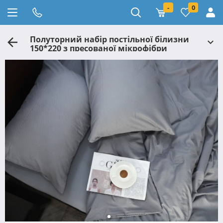
-
0
Полуторний набір постільної білизни
150*220 з пресованої мікрофібри
№200202 Черешенка™