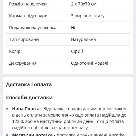
Розмір наволочки
2 х 70х70 см
Карман підковдри
З вирізом знизу
Подарункова упаковка
Ні
Тип сировини
Натуральна
Колір
Сірий
Декорування
Однотонні моделі
Доставка і оплата
Способи доставки
Нова Пошта
- Відправка товарів даним перевізником
в день оплати замовлення - якщо оплата надійшла до
12:00, або на наступний робочий день - якщо оплата
надійшла пізніше зазначеного часу.
Магазини Rozetka
- Доставка у точки видачі Rozetka